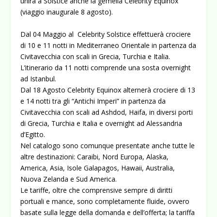
unirà a Solstice anche la gemella Celebrity Equinox
(viaggio inaugurale 8 agosto).
Dal 04 Maggio al Celebrity Solstice effettuerà crociere
di 10 e 11 notti in Mediterraneo Orientale in partenza da
Civitavecchia con scali in Grecia, Turchia e Italia.
L’itinerario da 11 notti comprende una sosta overnight
ad Istanbul.
Dal 18 Agosto Celebrity Equinox alternerà crociere di 13
e 14 notti tra gli “Antichi Imperi” in partenza da
Civitavecchia con scali ad Ashdod, Haifa, in diversi porti
di Grecia, Turchia e Italia e overnight ad Alessandria
d’Egitto.
Nel catalogo sono comunque presentate anche tutte le
altre destinazioni: Caraibi, Nord Europa, Alaska,
America, Asia, Isole Galapagos, Hawaii, Australia,
Nuova Zelanda e Sud America.
Le tariffe, oltre che comprensive sempre di diritti
portuali e mance, sono completamente fluide, ovvero
basate sulla legge della domanda e dell’offerta; la tariffa