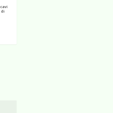
icavi
 di