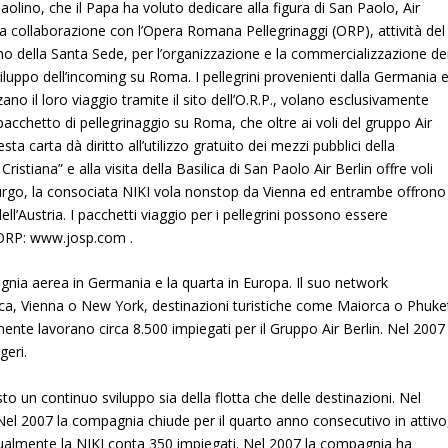
aolino, che il Papa ha voluto dedicare alla figura di San Paolo, Air
a collaborazione con l’Opera Romana Pellegrinaggi (ORP), attività del
no della Santa Sede, per l’organizzazione e la commercializzazione de
sviluppo dell’incoming su Roma. I pellegrini provenienti dalla Germania 
ano il loro viaggio tramite il sito dell’O.R.P.,
volano esclusivamente
pacchetto di pellegrinaggio su Roma, che oltre ai voli del gruppo Air
esta carta dà diritto all’utilizzo gratuito dei mezzi pubblici della
istiana” e alla visita della Basilica di San Paolo Air Berlin offre voli
urgo, la consociata NIKI vola nonstop da Vienna ed entrambe offrono
l’Austria. I pacchetti viaggio per i pellegrini possono essere
 ORP: www.josp.com .
nia aerea in Germania e la quarta in Europa. Il suo network
a, Vienna o New York, destinazioni turistiche come Maiorca o Phuke
mente lavorano circa 8.500 impiegati per il Gruppo Air Berlin. Nel 2007
geri.
to un continuo sviluppo sia della flotta che delle destinazioni. Nel
. Nel 2007 la compagnia chiude per il quarto anno consecutivo in attivo
ttualmente la NIKI conta 350 impiegati. Nel 2007 la compagnia ha