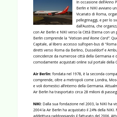
In occasione dell’Anno P
Berlin e NIKI avviano un
Vicariato di Roma, orga
pellegrinaggi, e per lo 
dall’Austria, che organizz
con Air Berlin e NIKI verso la Città Eterna con un 
Berlin comprende la
“Vatican and Rome Card”
. Qu
Capitale, al libero accesso sull’open-bus di “Roma Cr
diretti verso Roma da Berlino, Dusseldorf e Amb
coincidenze da numerose città della Germania e del
comodamente acquistati online sul portale della
Air Berlin:
fondata nel 1978, è la seconda compag
comprende, oltre a metropoli come Londra, Mosc
e voli domestici all’interno della Germania. Attual
Air Berlin ha trasportato circa 28 milioni di passeg
NIKI:
Dalla sua fondazione nel 2003, la NIKI ha vis
2004 la Air Berlin ha acquistato il 24% della NIKI
addirittura raddoppiando il fatturato del 2006. A