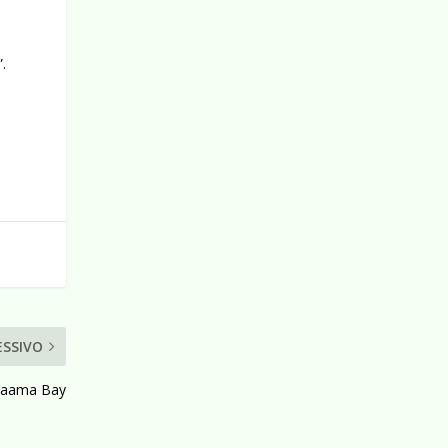
”.
ESSIVO
 Naama Bay