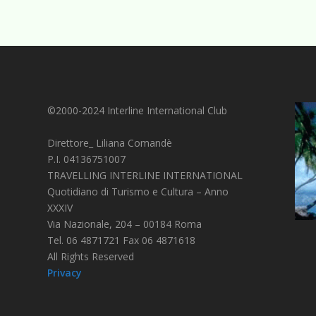
©2000-2024 Interline International Club
Direttore_ Liliana Comandè
P.I. 04136751007
TRAVELLING INTERLINE INTERNATIONAL
Quotidiano di Turismo e Cultura – Anno
XXXIV
Via Nazionale, 204 – 00184 Roma
Tel. 06 4871721 Fax 06 4871618
All Rights Reserved
Privacy