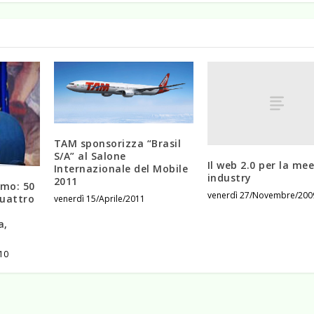
TAM sponsorizza “Brasil
S/A” al Salone
Il web 2.0 per la me
Internazionale del Mobile
industry
2011
smo: 50
venerdì 27/Novembre/200
quattro
venerdì 15/Aprile/2011
a,
10