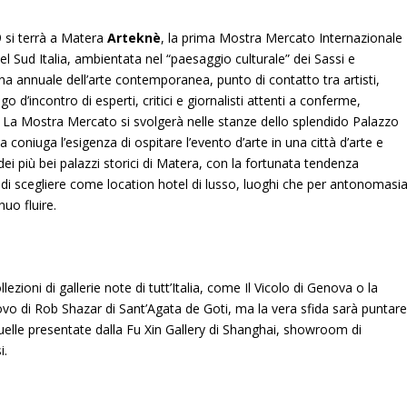
 si terrà a Matera
Arteknè
, la prima Mostra Mercato Internazionale
 Sud Italia, ambientata nel “paesaggio culturale” dei Sassi e
na annuale dell’arte contemporanea, punto di contatto tra artisti,
ogo d’incontro di esperti, critici e giornalisti attenti a conferme,
.
La Mostra Mercato si svolgerà nelle stanze dello splendido Palazzo
a coniuga l’esigenza di ospitare l’evento d’arte in una città d’arte e
dei più bei palazzi storici di Matera, con la fortunata tendenza
, di scegliere come location hotel di lusso, luoghi che per antonomasi
nuo fluire.
ezioni di gallerie note di tutt’Italia, come Il Vicolo di Genova o la
rovo di Rob Shazar di Sant’Agata de Goti, ma la vera sfida sarà puntar
quelle presentate dalla Fu Xin Gallery di Shanghai, showroom di
i.