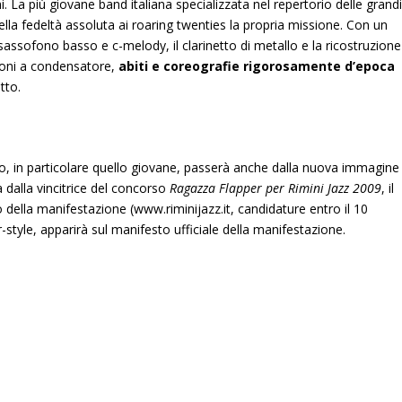
. La più giovane band italiana specializzata nel repertorio delle grand
ella fedeltà assoluta ai roaring twenties la propria missione. Con un
 sassofono basso e c-melody, il clarinetto di metallo e la ricostruzione
ofoni a condensatore,
abiti e coreografie rigorosamente d’epoca
tto.
o, in particolare quello giovane, passerà anche dalla nuova immagine
a dalla vincitrice del concorso
Ragazza Flapper per Rimini Jazz 2009
, il
o della manifestazione (
www.riminijazz.it
, candidature entro il 10
r-style, apparirà sul manifesto ufficiale della manifestazione.