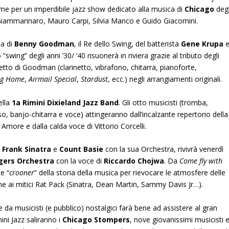
eme per un imperdibile jazz show dedicato alla musica di
Chicago
degl
 Giammarinaro, Mauro Carpi, Silvia Manco e Guido Giacomini.
ta di
Benny Goodman
, il Re dello Swing, del batterista
Gene Krupa
o “swing” degli anni ’30/ ’40 risuonerà in riviera grazie al tributo degli
etto di Goodman (clarinetto, vibrafono, chitarra, pianoforte,
ng Home
,
Airmail Special
,
Stardust
, ecc.) negli arrangiamenti originali.
ella
1a Rimini Dixieland Jazz Band
. Gli otto musicisti (tromba,
o, banjo-chitarra e voce) attingeranno dall’incalzante repertorio della
 Amore e dalla calda voce di Vittorio Corcelli.
,
Frank Sinatra
e
Count Basie
con la sua Orchestra, rivivrà venerdì
gers Orchestra
con la voce di
Riccardo Chojwa
. Da
Come fly with
e “
crooner
” della storia della musica per rievocare le atmosfere delle
ieme ai mitici Rat Pack (Sinatra, Dean Martin, Sammy Davis Jr…).
e da musicisti (e pubblico) nostalgici farà bene ad assistere al gran
ini Jazz saliranno i
Chicago Stompers
, nove giovanissimi musicisti 