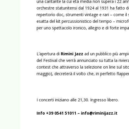
una cantante la cui età media non supera i 22 anni
orchestre statunitensi dal 1924 al 1931 ha fatto d
repertorio doc, strumenti vintage e rari – come il
esatta del kit percussionistico del tempo – micr
per uno spettacolo ironico, allegro e di forte impa
L’apertura di
Rimini Jazz
ad un pubblico più ampi
del Festival che verrà annunciato su tutta la rivier
contest che attraverso la selezione on line sul sit
maggio), decreterà il volto che, in perfetto flappe
I concerti iniziano alle 21,30. Ingresso libero.
Info +39 0541 51011 –
info@riminijazz.it