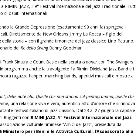
 a RIMINI JAZZ, il 9° Festival Internazionale del Jazz Tradizionale. Tutt
 di ospiti internazionali.
ando la Grande Depressione (esattamente 90 anni fa) spingeva il
locali. Direttamente da New Orleans Jimmy La Rocca – figlio del
 della storia – con il grande timoniere del jazz classico Lino Patruno. 
tenario del
Re dello Swing
Benny Goodman.
ali Frank Sinatra e Count Basie nella serata
crooner
con The Swingers
In programma anche la travolgente 1a Rimini Dixieland Jazz Band e i
ancora ragazze flapper, marching bands, aperitivi musicali e mostre a
ili”, delle note blu. Quelle che non stanno sul pentagramma, quelle che
me, una relazione viva e vera, autentico atto d’amore che si rinnova
ortante festival italiano di jazz classico. Dal 23 al 27 giugno la capitale
nni Ruggenti con
RIMINI JAZZ
, 9°
Festival Internazionale del Jazz
l’associazione culturale riminese “Amici del Jazz”, presieduta da
di
Ministero per i Beni e le Attività Culturali
, l’
Assessorato alla