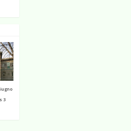
giugno
i
s 3