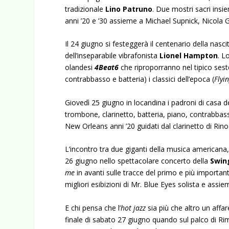
tradizionale
Lino Patruno
. Due mostri sacri insi
anni ’20 e ’30 assieme a Michael Supnick, Nicola
Il 24 giugno si festeggerà il centenario della nasci
dell’inseparabile vibrafonista
Lionel Hampton
. L
olandesi
4Beat6
che riproporranno nel tipico sest
contrabbasso e batteria) i classici dell’epoca (
Flyi
Giovedì 25 giugno in locandina i padroni di casa d
trombone, clarinetto, batteria, piano, contrabbass
New Orleans anni ’20 guidati dal clarinetto di Rino
L’incontro tra due giganti della musica americana
26 giugno nello spettacolare concerto della
Swin
me
in avanti sulle tracce del primo e più important
migliori esibizioni di Mr. Blue Eyes solista e ass
E chi pensa che l’
hot jazz
sia più che altro un affar
finale di sabato 27 giugno quando sul palco di Rim