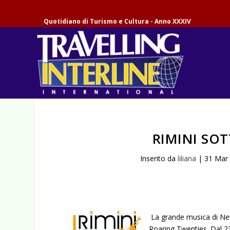
Quotidiano di Turismo e Cultura - Anno XXXIV
RIMINI SOT
Inserito da
liliana
|
31 Mar
La grande musica di New 
Roaring Twenties. Dal 23