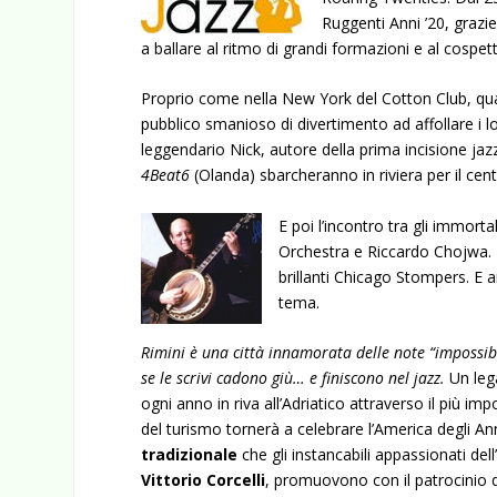
Ruggenti Anni ’20, grazie
a ballare al ritmo di grandi formazioni e al cospetto
Proprio come nella New York del Cotton Club, qu
pubblico smanioso di divertimento ad affollare i 
leggendario Nick, autore della prima incisione jazz
4Beat6
(Olanda) sbarcheranno in riviera per il cen
E poi l’incontro tra gli immort
Orchestra e Riccardo Chojwa. 
brillanti Chicago Stompers. E 
tema.
Rimini è una città innamorata delle note “impossib
se le scrivi cadono giù… e finiscono nel jazz.
Un lega
ogni anno in riva all’Adriatico attraverso il più imp
del turismo tornerà a celebrare l’America degli A
tradizionale
che gli instancabili appassionati del
Vittorio Corcelli
, promuovono con il patrocinio 