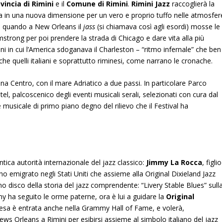
vincia
di Rimini
e il
Comune di Rimini
.
Rimini Jazz
raccoglierà la
a in una nuova dimensione per un vero e proprio tuffo nelle atmosfer
da quando a New Orleans il
jass
(si chiamava così agli esordi) mosse le
trong per poi prendere la strada di Chicago e dare vita alla più
i in cui l’America sdoganava il Charleston – “ritmo infernale” che ben
nche quelli italiani e soprattutto riminesi, come narrano le cronache.
 Centro, con il mare Adriatico a due passi. In particolare Parco
l, palcoscenico degli eventi musicali serali, selezionati con cura dal
e musicale di primo piano degno del rilievo che il Festival ha
tica autorità internazionale del jazz classico:
Jimmy La Rocca
, figlio
iano emigrato negli Stati Uniti che assieme alla Original Dixieland Jazz
imo disco della storia del jazz comprendente: “Livery Stable Blues” sull
mmy ha seguito le orme paterne, ora è lui a guidare la
Original
presa è entrata anche nella Grammy Hall of Fame, e volerà,
s Orleans a Rimini per esibirsi assieme al simbolo italiano del jazz