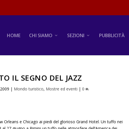
HOME
CHI SIAMO
SEZIONI
PUBBLICITÀ
TO IL SEGNO DEL JAZZ
 2009
|
Mondo turistico
,
Mostre ed eventi
|
0
Orleans e Chicago ai piedi del glorioso Grand Hotel. Un tuffo nei
 al 27 giugno a Rimini un tuffo nelle atmosfere dell’America dei