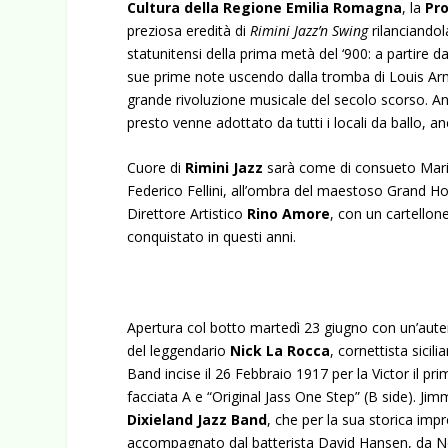
Cultura della Regione Emilia Romagna
, la
Pro
preziosa eredità di
Rimini Jazz’n Swing
rilanciandol
statunitensi della prima metà del ‘900: a partire 
sue prime note uscendo dalla tromba di Louis Arms
grande rivoluzione musicale del secolo scorso. Ann
presto venne adottato da tutti i locali da ballo, a
Cuore di
Rimini Jazz
sarà come di consueto Marina
Federico Fellini, all’ombra del maestoso Grand Hote
Direttore Artistico
Rino Amore
, con un cartellon
conquistato in questi anni.
Apertura col botto martedì 23 giugno con un’auten
del leggendario
Nick La Rocca
, cornettista sicil
Band incise il 26 Febbraio 1917 per la Victor il pr
facciata A e “Original Jass One Step” (B side). Ji
Dixieland
Jazz Band
, che per la sua storica im
accompagnato dal batterista David Hansen, da New