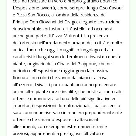
così da realizzare un vero e proprio giardino botanico.
L’esposizione avverrà, come sempre, lungo C.so Cavour
e P.zza San Rocco, all’ombra della residenza del
Principe Don Giovanni del Drago, elegante costruzione
rinascimentale sottostante il Castello, ed occuperà
anche gran parte di P.zza Matteotti. La presenza
dell’ortensia nell’arredamento urbano della città è molto
antica, tanto che oggi il magnifico lungolago ed altri
caratteristici luoghi sono letteralmente invasi da queste
piante, originarie della Cina e del Giappone, che nel
periodo dell’esposizione raggiungono la massima
fioritura con colori che vanno dal bianco, al rosa,
all’azzurro. I vivaisti partecipanti potranno presentare
anche altre piante rare e insolite, che poste accanto alle
ortensie daranno vita ad una delle più significative ed
importanti esposizioni floreali nazionali. Il palcoscenico
sarà comunque riservato in maniera preponderante alle
ortensie che saranno esposte in affascinanti
allestimenti, con esemplari estremamente rari e
preziosi, appartenenti a prestigiosi coltivatori e