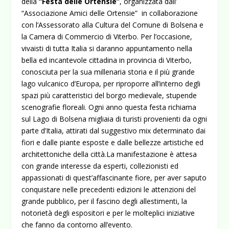
della
“Festa delle Ortensie”
, organizzata dall’
“Associazione Amici delle Ortensie” in collaborazione
con l’Assessorato alla Cultura del Comune di Bolsena e
la Camera di Commercio di Viterbo.
Per l’occasione,
vivaisti di tutta Italia si daranno appuntamento nella
bella ed incantevole cittadina in provincia di Viterbo,
conosciuta per la sua millenaria storia e il più grande
lago vulcanico d’Europa, per riproporre all’interno degli
spazi più caratteristici del borgo medievale, stupende
scenografie floreali. Ogni anno questa festa richiama
sul Lago di Bolsena migliaia di turisti provenienti da ogni
parte d’Italia, attirati dal suggestivo mix determinato dai
fiori e dalle piante esposte e dalle bellezze artistiche ed
architettoniche della città.La manifestazione è attesa
con grande interesse da esperti, collezionisti ed
appassionati di quest’affascinante fiore, per aver saputo
conquistare nelle precedenti edizioni le attenzioni del
grande pubblico, per il fascino degli allestimenti, la
notorietà degli espositori e per le molteplici iniziative
che fanno da contorno all’evento.