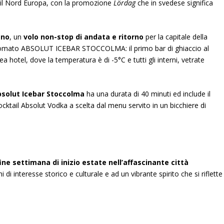
 il Nord Europa, con la promozione
Lördag
che in svedese significa
gno
, un
volo non-stop di andata e ritorno
per la capitale della
nomato ABSOLUT ICEBAR STOCCOLMA: il primo bar di ghiaccio al
a hotel, dove la temperatura è di -5°C e tutti gli interni, vetrate
solut Icebar Stoccolma
ha una durata di 40 minuti ed include il
ocktail Absolut Vodka a scelta dal menu servito in un bicchiere di
fine settimana di inizio estate nell’affascinante città
i di interesse storico e culturale e ad un vibrante spirito che si riflette