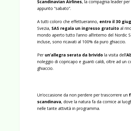
Scandinavian Airlines
, la compagnia leader per
appunto “sabato”.
A tutti coloro che effettueranno,
entro il 30 giu
Svezia,
SAS regala un ingresso gratuito
al ri
mondo aperto tutto l’anno all’interno del Nordic Se
incluse, sono ricavati al 100% da puro ghiaccio.
Per
un’allegra serata da brivido
la visita dell’
Ab
noleggio di copricapo e guanti caldi, oltre ad un c
ghiaccio.
Un’occasione da non perdere per trascorrere un
scandinava
, dove la natura fa da cornice ai luogh
nelle tante attività in programma.