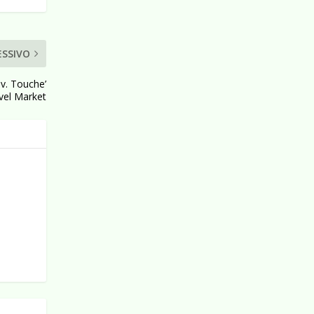
ESSIVO
dv. Touche’
avel Market