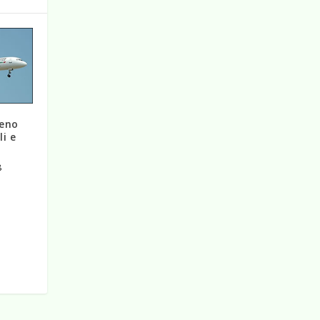
ieno
li e
8