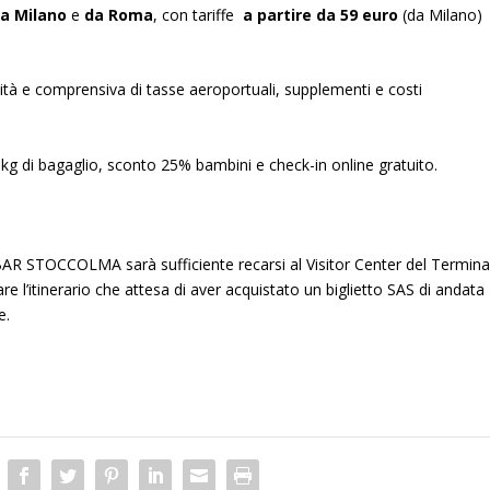
 da Milano
e
da Roma
, con tariffe
a partire da 59 euro
(da Milano)
lità e comprensiva di tasse aeroportuali, supplementi e costi
0 kg di bagaglio, sconto 25% bambini e check-in online gratuito.
EBAR STOCCOLMA sarà sufficiente recarsi al Visitor Center del Termina
are l’itinerario che attesa di aver acquistato un biglietto SAS di andata
e.