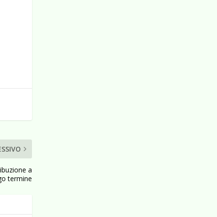
ESSIVO
ibuzione a
go termine