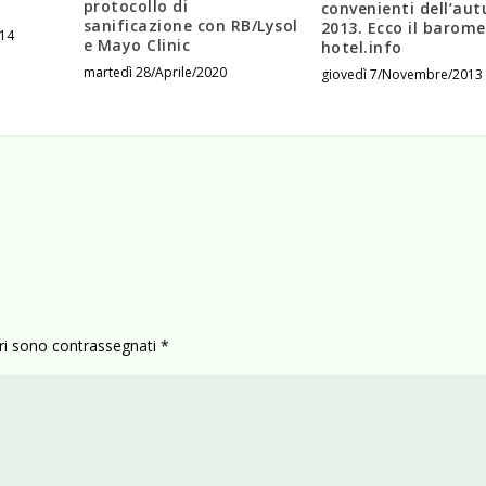
protocollo di
convenienti dell’au
sanificazione con RB/Lysol
2013. Ecco il barom
014
e Mayo Clinic
hotel.info
martedì 28/Aprile/2020
giovedì 7/Novembre/2013
ori sono contrassegnati
*