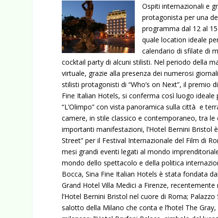
Ospiti internazionali e g
protagonista per una de
programma dal 12 al 15 lu
quale location
ideale per
calendario di sfilate di
cocktail party di alcuni stilisti. Nel periodo della
virtuale, grazie alla presenza dei numerosi giornali
stilisti protagonisti di “Who’s on Next”, il premio
Fine Italian Hotels, si conferma così luogo ideale p
“L’Olimpo” con vista panoramica sulla città e terr
camere, in stile classico e contemporaneo, tra le 
importanti manifestazioni, l’Hotel Bernini Bristol 
Street” per il Festival Internazionale del Film di 
mesi grandi eventi legati al mondo imprenditoriale
mondo dello spettacolo e della politica internazi
Bocca, Sina Fine Italian Hotels è stata fondata d
Grand Hotel Villa Medici a Firenze, recentemente 
l’Hotel Bernini Bristol nel cuore di Roma; Palazzo 
salotto della Milano che conta e l’hotel The Gray