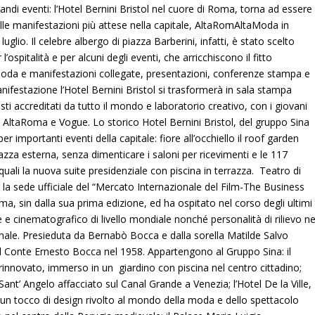
randi eventi: l’Hotel Bernini Bristol nel cuore di Roma, torna ad essere
lle manifestazioni più attese nella capitale, AltaRomAltaModa in
glio. Il celebre albergo di piazza Barberini, infatti, è stato scelto
 l’ospitalità e per alcuni degli eventi, che arricchiscono il fitto
 moda e manifestazioni collegate, presentazioni, conferenze stampa e
 manifestazione l’Hotel Bernini Bristol si trasformerà in sala stampa
sti accreditati da tutto il mondo e laboratorio creativo, con i giovani
 di AltaRoma e Vogue. Lo storico Hotel Bernini Bristol, del gruppo Sina
er importanti eventi della capitale: fiore all’occhiello il roof garden
azza esterna, senza dimenticare i saloni per ricevimenti e le 117
quali la nuova suite presidenziale con piscina in terrazza. Teatro di
è la sede ufficiale del “Mercato Internazionale del Film-The Business
Roma, sin dalla sua prima edizione, ed ha ospitato nel corso degli ultimi
 e cinematografico di livello mondiale nonché personalità di rilievo ne
onale. Presieduta da Bernabò Bocca e dalla sorella Matilde Salvo
al Conte Ernesto Bocca nel 1958. Appartengono al Gruppo Sina: il
rinnovato, immerso in un giardino con piscina nel centro cittadino;
Sant’ Angelo affacciato sul Canal Grande a Venezia; l’Hotel De la Ville,
, un tocco di design rivolto al mondo della moda e dello spettacolo