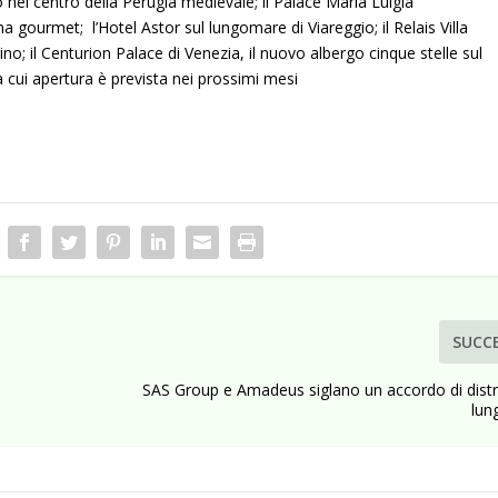
o nel centro della Perugia medievale; il Palace Maria Luigia
 gourmet; l’Hotel Astor sul lungomare di Viareggio; il Relais Villa
ino; il Centurion Palace di Venezia, il nuovo albergo cinque stelle sul
ui apertura è prevista nei prossimi mesi
SUCC
SAS Group e Amadeus siglano un accordo di distr
lun