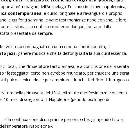
e proporrà un’immagine dell’Arcipelago Toscano in chiave napoleonica,
tica contemporanea
, e quindi originale e all’avanguardia proprio
ne le cui fonti saranno le varie testimonianze napoleoniche, le loro
urante la storia. Un contesto moderno dunque, lontano dalla
 stata presentata da sempre.
be voluto accompagnata da una colonna sonora adatta, di
rto jazz
, genere musicale che fa dell’originalità la sua quintessenza.
ipici locali, che l’Imperatore tanto amava, e a conclusione della serata
esso “festeggiato” certo non avrebbe rinunciato, per chiudere una serat
rà il palcoscenico ideale per ammirare i fuochi d’artificio di ferragosto.
mperatore nella primavera del 1814, oltre alle due Residenze, conserva
ei 10 mesi di soggiorno di Napoleone (periodo più lungo di
i – è la continuazione di un grande percorso che, giungendo fino al
la dell’Imperatore Napoleone».