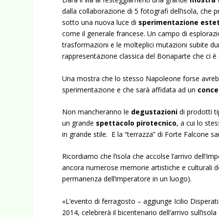
dalla collaborazione di 5 fotografi dell’isola, ch
sotto una nuova luce di
sperimentazione este
come il generale francese. Un campo di esplorazio
trasformazioni e le molteplici mutazioni subite d
rappresentazione classica del Bonaparte che ci è
Una mostra che lo stesso Napoleone forse avreb
sperimentazione e che sarà affidata ad un
conce
Non mancheranno le
degustazioni
di prodotti t
un grande
spettacolo pirotecnico
, a cui lo st
in grande stile. E la “terrazza” di Forte Falcone sa
Ricordiamo che l’isola che accolse l’arrivo dell’I
ancora numerose memorie artistiche e culturali d
permanenza dell’imperatore in un luogo).
«L’evento di ferragosto – aggiunge Icilio Disperat
2014, celebrerà il bicentenario dell’arrivo sull’iso