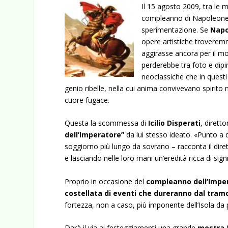
Il 15 agosto 2009, tra le m
compleanno di Napoleone c
sperimentazione. Se
Napo
opere artistiche troverem
aggirasse ancora per il mo
perderebbe tra foto e dip
neoclassiche che in questi
genio ribelle, nella cui anima convivevano spirito 
cuore fugace.
Questa la scommessa di
Icilio Disperati
, diretto
dell’Imperatore”
da lui stesso ideato. «Punto a 
soggiorno più lungo da sovrano – racconta il diret
e lasciando nelle loro mani un’eredità ricca di signi
Proprio in occasione del
compleanno dell’Impe
costellata di eventi che dureranno dal tramo
fortezza, non a caso, più imponente dell’Isola da 
Darà il via ai festeggiamenti una grande
mostra 