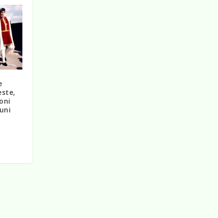
e
este,
oni
uni