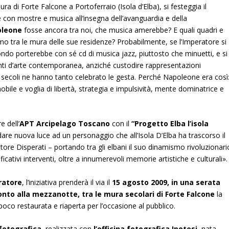
ura di Forte Falcone a Portoferraio (Isola d’Elba), si festeggia il
on mostre e musica all’insegna dell’avanguardia e della
leone
fosse ancora tra noi, che musica amerebbe? E quali quadri e
mo tra le mura delle sue residenze?
Probabilmente, se l’Imperatore si
ndo porterebbe con sé cd di musica jazz, piuttosto che minuetti, e si
inti d’arte contemporanea, anziché custodire rappresentazioni
 secoli ne hanno tanto celebrato le gesta. Perché Napoleone era così
nobile e voglia di libertà, strategia e impulsività, mente dominatrice e
re dell’
APT Arcipelago Toscano
con il
“Progetto Elba l’isola
dare nuova luce ad un personaggio che all’Isola D’Elba ha trascorso il
tore Disperati – portando tra gli elbani il suo dinamismo rivoluzionari
ficativi interventi, oltre a innumerevoli memorie artistiche e culturali».
ratore
, l’iniziativa prenderà il via il
15 agosto 2009, in una serata
nto alla mezzanotte, tra le mura secolari di Forte Falcone
la
poco restaurata e riaperta per l’occasione al pubblico.
fotografica
, realizzata con
l’officina fotografica Ipotesi
, nata