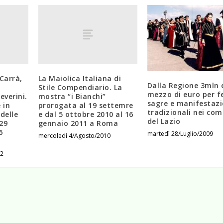
Carrà,
La Maiolica Italiana di
Dalla Regione 3mln 
,
Stile Compendiario. La
mezzo di euro per f
everini.
mostra “i Bianchi”
sagre e manifestazi
 in
prorogata al 19 settemre
tradizionali nei com
delle
e dal 5 ottobre 2010 al 16
del Lazio
29
gennaio 2011 a Roma
6
martedì 28/Luglio/2009
mercoledì 4/Agosto/2010
22