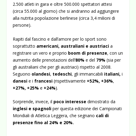
2.500 atleti in gara e oltre 500.000 spettatori attesi
(circa 55.000 al giorno) che si andranno ad aggiungere
alla nutrita popolazione berlinese (circa 3,4 milioni di
persone).
Rapiti dal fascino e dall’amore per lo sport sono
soprattutto
americani, australiani e austriaci
a
registrare un vero e proprio
boom di presenze
, con un
aumento delle prenotazioni dell’
80%
e del
79%
(sia per
gli australiani che per gli austriaci) rispetto al 2008.
Seguono
olandesi
,
tedeschi
, gli immancabili
italiani,
i
danesi
e i
francesi
(rispettivamente
+52%,
+36%
,
+27%, +25%
e
+24%
).
Sorprende, invece, il
poco interesse
dimostrato da
inglesi e spagnoli
per questa edizione dei Campionati
Mondiali di Atletica Leggera, che segnano
cali di
presenze fino al 24% e 20%.