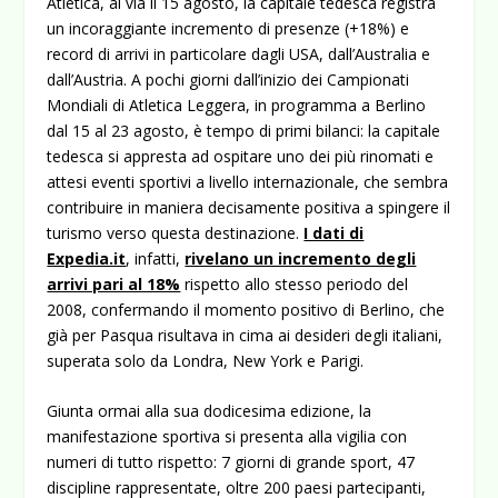
Atletica, al via il 15 agosto, la capitale tedesca registra
un incoraggiante incremento di presenze (+18%) e
record di arrivi in particolare dagli USA, dall’Australia e
dall’Austria.
A pochi giorni dall’inizio dei Campionati
Mondiali di Atletica Leggera, in programma a Berlino
dal 15 al 23 agosto, è tempo di primi bilanci: la capitale
tedesca si appresta ad ospitare uno dei più rinomati e
attesi eventi sportivi a livello internazionale, che sembra
contribuire in maniera decisamente positiva a spingere il
turismo verso questa destinazione.
I dati di
Expedia.it
, infatti,
rivelano un incremento degli
arrivi pari al 18%
rispetto allo stesso periodo del
2008, confermando il momento positivo di Berlino, che
già per Pasqua risultava in cima ai desideri degli italiani,
superata solo da Londra, New York e Parigi.
Giunta ormai alla sua dodicesima edizione, la
manifestazione sportiva si presenta alla vigilia con
numeri di tutto rispetto: 7 giorni di grande sport, 47
discipline rappresentate, oltre 200 paesi partecipanti,