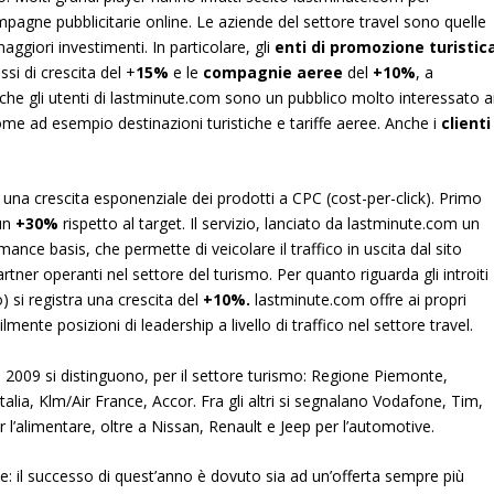
ampagne pubblicitarie online. Le aziende del settore travel sono quelle
aggiori investimenti.
In particolare, gli
enti di promozione turistic
si di crescita del +
15%
e le
compagnie aeree
del
+10%
, a
che gli utenti di lastminute.com sono un pubblico molto interessato a
come ad esempio destinazioni turistiche e tariffe aeree. Anche i
clienti
a una crescita esponenziale dei prodotti a CPC (cost-per-click). Primo
 un
+30%
rispetto al target. Il servizio, lanciato da lastminute.com un
nce basis, che permette di veicolare il traffico in uscita dal sito
rtner operanti nel settore del turismo. Per quanto riguarda gli introiti
) si registra una crescita del
+10%.
lastminute.com offre ai propri
ente posizioni di leadership a livello di traffico nel settore travel.
 il 2009 si distinguono, per il settore turismo: Regione Piemonte,
italia, Klm/Air France, Accor. Fra gli altri si segnalano Vodafone, Tim,
er l’alimentare, oltre a Nissan, Renault e Jeep per l’automotive.
: il successo di quest’anno è dovuto sia ad un’offerta sempre più