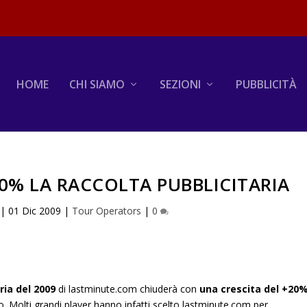
HOME
CHI SIAMO
SEZIONI
PUBBLICITÀ
0% LA RACCOLTA PUBBLICITARIA
|
01 Dic 2009
|
Tour Operators
|
0
ria del 2009
di lastminute.com chiuderà con
una crescita del +20
o. Molti grandi player hanno infatti scelto lastminute.com per