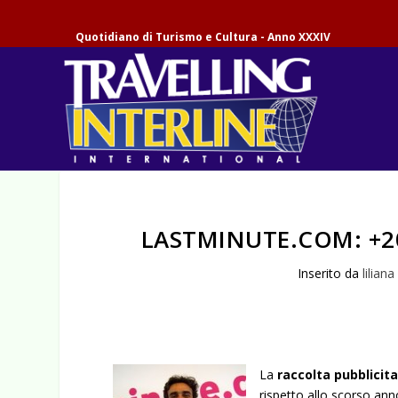
Quotidiano di Turismo e Cultura - Anno XXXIV
LASTMINUTE.COM: +2
Inserito da
liliana
La
raccolta pubblicita
rispetto allo scorso ann