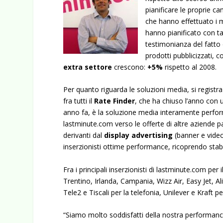
pianificare le proprie c
che hanno effettuato i m
hanno pianificato con tas
testimonianza del fatto 
prodotti pubblicizzati, 
extra settore
crescono:
+5%
rispetto al 2008.
Per quanto riguarda le soluzioni media, si registr
fra tutti il
Rate Finder
, che ha chiuso l’anno con
anno fa, è la soluzione media interamente performa
lastminute.com verso le offerte di altre aziende pa
derivanti dal
display advertising
(banner e video
inserzionisti ottime performance, ricoprendo stabilm
Fra i principali inserzionisti di lastminute.com per
Trentino, Irlanda, Campania, Wizz Air, Easy Jet, Al
Tele2 e Tiscali per la telefonia, Unilever e Kraft p
“Siamo molto soddisfatti della nostra performance