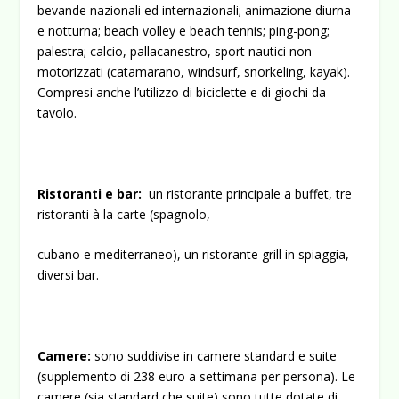
bevande nazionali ed internazionali; animazione diurna
e notturna; beach volley e beach tennis; ping-pong;
palestra; calcio, pallacanestro, sport nautici non
motorizzati (catamarano, windsurf, snorkeling, kayak).
Compresi anche l’utilizzo di biciclette e di giochi da
tavolo.
Ristoranti e bar:
un ristorante principale a buffet, tre
ristoranti à la carte (spagnolo,
cubano e mediterraneo), un ristorante grill in spiaggia,
diversi bar.
Camere:
sono suddivise in camere standard e suite
(supplemento di 238 euro a settimana per persona). Le
camere (sia standard che suite) sono tutte dotate di