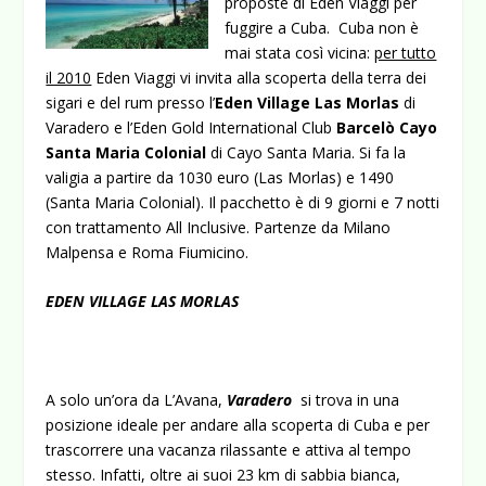
proposte di Eden Viaggi per
fuggire a Cuba.
Cuba non è
mai stata così vicina:
per tutto
il 2010
Eden Viaggi vi invita alla scoperta della terra dei
sigari e del rum presso l’
Eden Village Las Morlas
di
Varadero e l’Eden Gold International Club
Barcelò Cayo
Santa Maria Colonial
di Cayo Santa Maria.
Si fa la
valigia a partire da 1030 euro (Las Morlas) e 1490
(Santa Maria Colonial). Il pacchetto è di 9 giorni e 7 notti
con trattamento All Inclusive. Partenze da Milano
Malpensa e Roma Fiumicino.
EDEN VILLAGE LAS MORLAS
A solo un’ora da L’Avana,
Varadero
si trova in una
posizione ideale per andare alla scoperta di Cuba e per
trascorrere una vacanza rilassante e attiva al tempo
stesso. Infatti, oltre ai suoi 23 km di sabbia bianca,