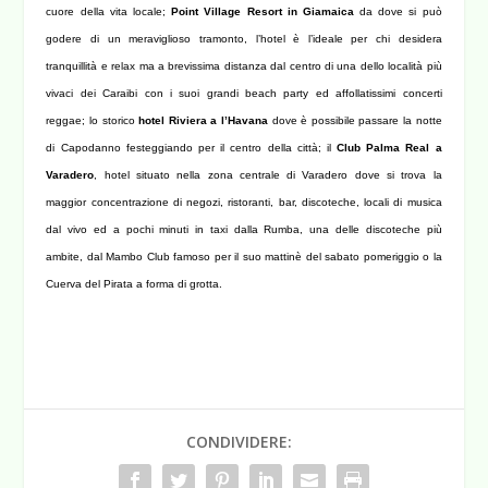
cuore della vita locale;
Point Village Resort in Giamaica
da dove si può
godere di un meraviglioso tramonto, l’hotel è l’ideale per chi desidera
tranquillità e relax ma a brevissima distanza dal centro di una dello località più
vivaci dei Caraibi con i suoi grandi beach party ed affollatissimi concerti
reggae; lo storico
hotel Riviera a l’Havana
dove è possibile passare la notte
di Capodanno festeggiando per il centro della città; il
Club Palma Real a
Varadero
, hotel situato nella zona centrale di Varadero dove si trova la
maggior concentrazione di negozi, ristoranti, bar, discoteche, locali di musica
dal vivo ed a pochi minuti in taxi dalla Rumba, una delle discoteche più
ambite, dal Mambo Club famoso per il suo mattinè del sabato pomeriggio o la
Cuerva del Pirata a forma di grotta.
CONDIVIDERE: