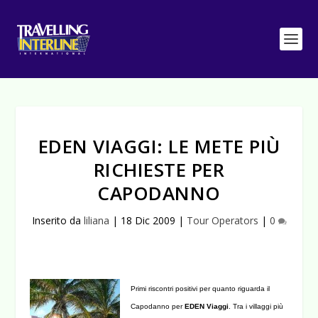
EDEN VIAGGI: LE METE PIÙ
RICHIESTE PER
CAPODANNO
Inserito da
liliana
|
18 Dic 2009
|
Tour Operators
|
0
Primi riscontri positivi per quanto riguarda il
Capodanno per
EDEN Viaggi
. Tra i villaggi più