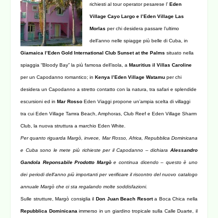
richiesti al tour operator pesarese l’
Eden
Village Cayo Largo e l’Eden Village Las
Morlas
per chi desidera passare l’ultimo
dell’anno nelle spiagge più belle di Cuba, in
Giamaica l’Eden Gold International Club Sunset at the Palms
situato nella
spiaggia “Bloody Bay” la più famosa dell’isola,
a
Mauritius il Villas Caroline
per un Capodanno romantico; in
Kenya l’Eden Village Watamu
per chi
desidera un Capodanno a stretto contatto con la natura, tra safari e splendide
escursioni ed in
Mar Rosso
Eden Viaggi propone un’ampia scelta di villaggi
tra cui Eden Village Tamra Beach, Amphoras, Club Reef e Eden Village Sharm
Club, la nuova struttura a marchio Eden White.
Per quanto riguarda Margò, invece, Mar Rosso, Africa, Repubblica Dominicana
e Cuba sono le mete più richieste per il Capodanno – dichiara
Alessandro
Gandola Reponsabile Prodotto Margò
e continua dicendo – questo è uno
dei periodi dell’anno più importanti per verificare il riscontro del nuovo catalogo
annuale Margò che ci sta regalando molte soddisfazioni.
Sulle strutture, Margò consiglia il
Don Juan Beach Resort
a Boca Chica nella
Repubblica Dominicana
immerso in un giardino tropicale sulla Calle Duarte, il