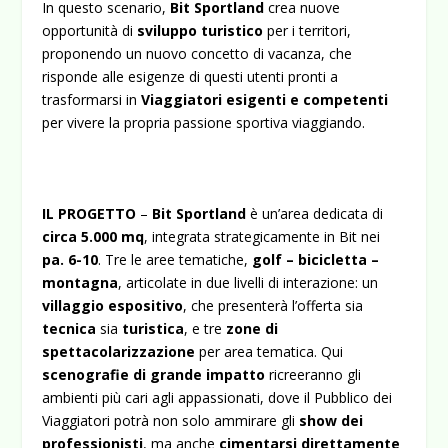
In questo scenario,
Bit Sportland
crea nuove
opportunità di
sviluppo turistico
per i territori,
proponendo un nuovo concetto di vacanza, che
risponde alle esigenze di questi utenti pronti a
trasformarsi in
Viaggiatori esigenti e competenti
per vivere la propria passione sportiva
viaggiando.
IL PROGETTO
–
Bit Sportland
è un’area dedicata di
circa 5.000 mq
, integrata strategicamente in Bit nei
pa. 6-10
. Tre le aree tematiche,
golf
–
bicicletta –
montagna
, articolate in due livelli di interazione: un
villaggio espositivo
, che presenterà l’offerta sia
tecnica
sia
turistica
, e tre
zone di
spettacolarizzazione
per area tematica. Qui
scenografie di grande impatto
ricreeranno gli
ambienti più cari agli appassionati, dove il Pubblico dei
Viaggiatori potrà non solo ammirare gli
show dei
professionisti
, ma anche
cimentarsi direttamente