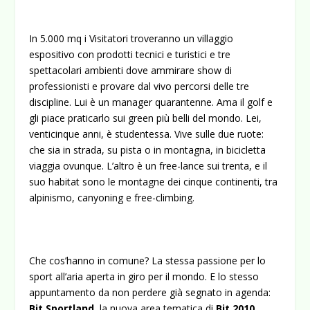
In 5.000 mq i Visitatori troveranno un villaggio
espositivo con prodotti tecnici e turistici e tre
spettacolari ambienti dove ammirare show di
professionisti e provare dal vivo percorsi delle tre
discipline. Lui è un manager quarantenne. Ama il golf e
gli piace praticarlo sui green più belli del mondo. Lei,
venticinque anni, è studentessa.
Vive sulle due ruote:
che sia in strada, su pista o in montagna, in bicicletta
viaggia ovunque. L’altro è un free-lance sui trenta, e il
suo habitat sono le montagne dei cinque continenti, tra
alpinismo, canyoning e free-climbing.
Che cos’hanno in comune? La stessa passione per lo
sport all’aria aperta in giro per il mondo. E lo stesso
appuntamento da non perdere già segnato in agenda:
Bit Sportland
, la nuova area tematica di
Bit 2010