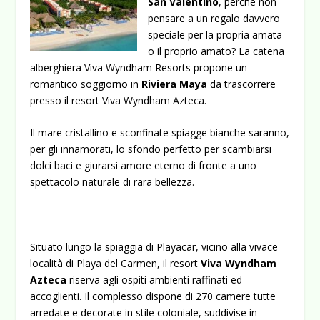
San Valentino
, perché non
pensare a un regalo davvero
speciale per la propria amata
o il proprio amato? La catena
alberghiera Viva Wyndham Resorts propone un
romantico soggiorno in
Riviera Maya
da trascorrere
presso il resort Viva Wyndham Azteca.
Il mare cristallino e sconfinate spiagge bianche saranno,
per gli innamorati, lo sfondo perfetto per scambiarsi
dolci baci e giurarsi amore eterno di fronte a uno
spettacolo naturale di rara bellezza.
Situato lungo la spiaggia di Playacar, vicino alla vivace
località di Playa del Carmen, il resort
Viva Wyndham
Azteca
riserva agli ospiti ambienti raffinati ed
accoglienti. Il complesso dispone di 270 camere tutte
arredate e decorate in stile coloniale, suddivise in