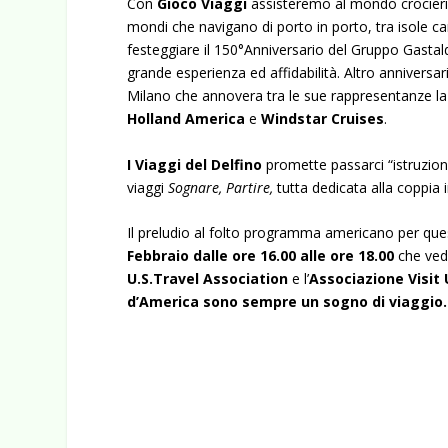
Con
Gioco Viaggi
assisteremo al mondo crocieri
mondi che navigano di porto in porto, tra isole 
festeggiare il 150°Anniversario del Gruppo Gastal
grande esperienza ed affidabilità. Altro anniversa
Milano che annovera tra le sue rappresentanze l
Holland
America
e
Windstar
Cruises
.
I Viaggi del Delfino
promette passarci “istruzion
viaggi
Sognare, Partire,
tutta dedicata alla coppia i
Il preludio al folto programma americano per que
Febbraio dalle ore 16.00 alle ore 18.00
che vede
U.S
.Travel
Association
e l’
Associazione Visit
d’America sono sempre un sogno di viaggio