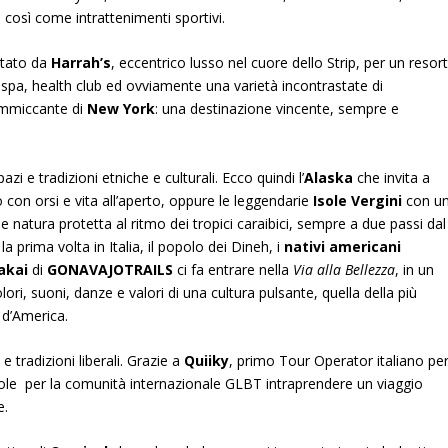
, così come intrattenimenti sportivi.
ntato da
Harrah’s
, eccentrico lusso nel cuore dello Strip, per un resor
o, spa, health club ed ovviamente una varietà incontrastate di
ammiccante di
New York
: una destinazione vincente, sempre e
zi e tradizioni etniche e culturali. Ecco quindi l’
Alaska
che invita a
 con orsi e vita all’aperto, oppure le leggendarie
Isole Vergini
con u
 natura protetta al ritmo dei tropici caraibici, sempre a due passi dal
a prima volta in Italia, il popolo dei Dineh, i
nativi americani
akai
di
GONAVAJOTRAILS
ci fa entrare nella
Via alla Bellezza
, in un
lori, suoni, danze e valori di una cultura pulsante, quella della più
t d’America.
 tradizioni liberali. Grazie a
Quiiky
, primo Tour Operator italiano pe
e per la comunità internazionale GLBT intraprendere un viaggio
e.