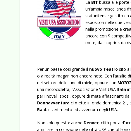
La
BIT
bussa alle porte 
un’ampia miscellanea d’o
statunitense gestito da
espositori nelle due vers
nella promozione e creaz
ancora con $ competitiv
mete, da scoprire, da ri
Per un paese così grande il
nuovo Teatro
sito al
o a realtà magari non ancora note. Con l’ausilio d
nel settore delle lune di miele, oppure con
MOTOT
una motocicletta, l’Associazione Visit USA Italia inv
per i novelli sposi, oppure di mete affascinanti da
Donnavventura
ci mette in onda domenica 21, da
Raid
: divertimento ed avventura negli USA.
Non solo questo: anche
Denver
, città porta d’a
ampliare la collezione delle città USA che offron