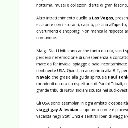
notturna, musei e collezioni d’arte di gran fascino
Altro intrattenimento quello a
Las Vegas
, prese
eccitante con ristoranti, casinò, piscina all’apert
divertimenti e shopping. Non manca la risposta 
comunque.
Ma gli Stati Uniti sono anche tanta natura, vasti spa
perdersi nell’emozione di un’esperienza a contatto
mare da far invidia, spiagge e baie incontaminate e
continente USA. Quindi, in anteprima alla BIT, per l
Navajo
che grazie alla guida spirituale
Paul
Tohl
mondo di natura da rispettare, di Parchi Tribali, co
grande tribù di Nativi Indiani situata nel sud-oves
Gli USA sono esemplari in ogni ambito d’ospitalità e
viaggi gay & lesbian
scopriamo come è piacevol
vacanza negli Stati Uniti e sentirsi liberi di viaggiar