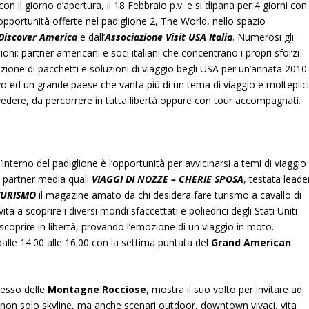
con il giorno d’apertura, il 18 Febbraio p.v. e si dipana per 4 giorni con
pportunità offerte nel padiglione 2, The World, nello spazio
Discover
America
e dall’
Associazione Visit USA Italia
. Numerosi gli
ioni: partner americani e soci italiani che concentrano i propri sforzi
ione di pacchetti e soluzioni di viaggio begli USA per
un’annata 2010
o ed un grande paese che vanta più di un tema di viaggio e molteplic
vedere, da percorrere in tutta libertà oppure con tour accompagnati.
l’interno del padiglione è l’opportunità per avvicinarsi a temi di viaggio
i partner media quali
VIAGGI DI NOZZE – CHERIE SPOSA
, testata leade
URISMO
il magazine amato da chi desidera fare turismo a cavallo di
ita a scoprire i diversi mondi sfaccettati e poliedrici degli Stati Uniti
 scoprire in libertà, provando l’emozione di un viaggio in moto.
lle 14.00 alle 16.00 con la settima puntata del
Grand
American
ccesso delle
Montagne Rocciose
, mostra il suo volto per invitare ad
o non solo skyline, ma anche scenari outdoor, downtown vivaci, vita