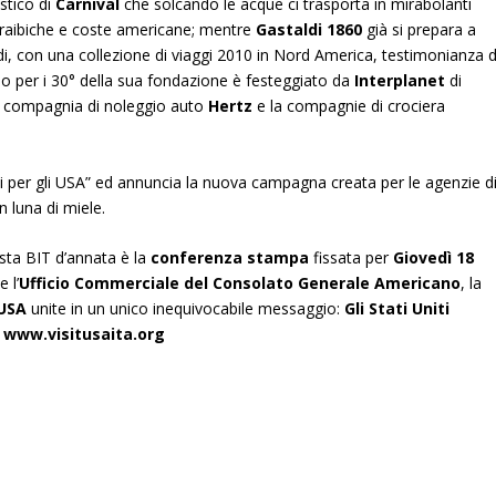
stico di
Carnival
che solcando le acque ci trasporta in mirabolanti
caraibiche e coste americane; mentre
Gastaldi 1860
già si prepara a
di, con una collezione di viaggi 2010 in Nord America, testimonianza d
rio per i 30° della sua fondazione è festeggiato da
Interplanet
di
a compagnia di noleggio auto
Hertz
e la compagnie di crociera
i per gli USA” ed annuncia la nuova campagna creata per le agenzie d
n luna di miele.
sta BIT d’annata è la
conferenza stampa
fissata per
Giovedì 18
 l’
Ufficio Commerciale del Consolato Generale Americano
, la
 USA
unite in un unico inequivocabile messaggio:
Gli Stati Uniti
.
www.visitusaita.org