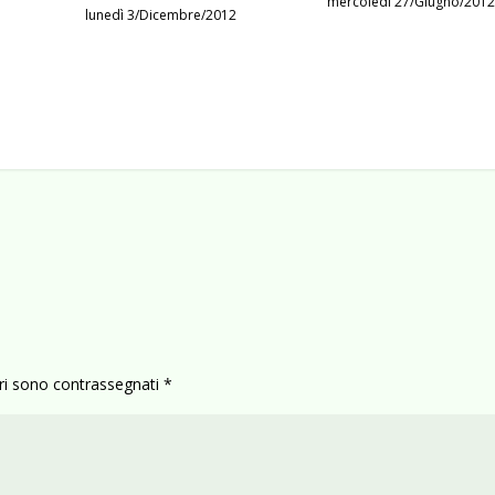
mercoledì 27/Giugno/2012
lunedì 3/Dicembre/2012
ori sono contrassegnati
*