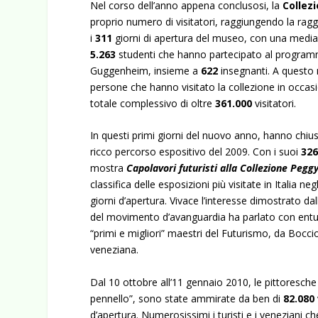
Nel corso dell’anno appena conclusosi, la
Collez
proprio numero di visitatori, raggiungendo la ragg
i
311
giorni di apertura del museo, con una media 
5.263
studenti che hanno partecipato al program
Guggenheim, insieme a
622
insegnanti.
A questo 
persone che hanno visitato la collezione in occasion
totale complessivo di oltre
361.000
visitatori.
In questi primi giorni del nuovo anno, hanno chiu
ricco percorso espositivo del 2009. Con i suoi
326
mostra
Capolavori futuristi alla Collezione Pe
classifica delle esposizioni più visitate in Italia n
giorni d’apertura. Vivace l’interesse dimostrato d
del movimento d’avanguardia ha parlato con entus
“primi e migliori” maestri del Futurismo, da Boccio
veneziana.
Dal 10 ottobre all’11 gennaio 2010, le pittoresche
pennello”, sono state ammirate da ben di
82.080
d’apertura. Numerosissimi i turisti e i veneziani ch