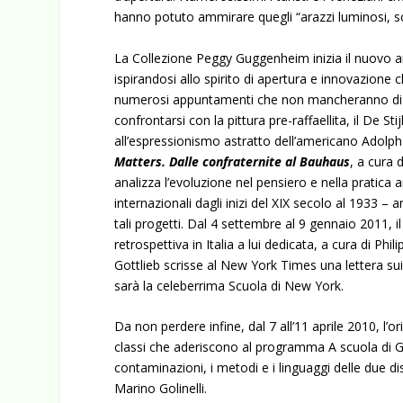
hanno potuto ammirare quegli “arazzi luminosi, sc
La Collezione Peggy Guggenheim inizia il nuovo a
ispirandosi allo spirito di apertura e innovazion
numerosi appuntamenti che non mancheranno di susc
confrontarsi con la pittura pre-raffaellita, il De St
all’espressionismo astratto dell’americano Adolph 
Matters. Dalle confraternite al Bauhaus
, a cura 
analizza l’evoluzione nel pensiero e nella pratica 
internazionali dagli inizi del XIX secolo al 1933 – 
tali progetti. Dal 4 settembre al 9 gennaio 2011, 
retrospettiva in Italia a lui dedicata, a cura di 
Gottlieb scrisse al New York Times una lettera sui
sarà la celeberrima Scuola di New York.
Da non perdere infine, dal 7 all’11 aprile 2010, l’
classi che aderiscono al programma A scuola di G
contaminazioni, i metodi e i linguaggi delle due d
Marino Golinelli.