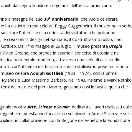
anditi dal segno liquido e irregolare” dell’artista americano.
nno all’insegna del suo
30° anniversario
, che vuole celebrare
e che ha distinto e reso celebre Peggy Guggenheim. Il museo ha in serb
itare l’interesse e la curiosità dei visitatori, che potranno
ijl, le creazioni di design del Bauhaus, il Costruttivismo russo, fino
Gottlieb. Dal 1° di maggio al 25 luglio, il museo presenta
Utopia
di Vivien Greene, che prende in esame il concetto di utopia e ne
artistica occidentale moderna, attraverso una serie di casi studio
anno in cui l’influenza del fascismo e dello stalinismo pose un freno a
il museo celebra
Adolph Gottlieb
(1903 – 1974), con la prima
Philip Rylands e Luca Massimo Barbero. Nel 1943, insieme a Mark Rothko
 temi del mito e del primitivismo, gettando così le basi di quella che
originale mostra
Arte, Scienza e Scuola
, dedicata ai lavori realizzati dall
uggenheim, quest’anno focalizzato sul binomio Arte e Scienza e sulle
iscipline, in collaborazione con la Regione del Veneto e la Fondazione