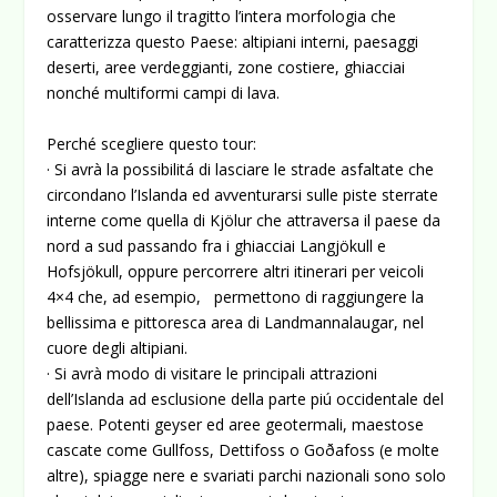
osservare lungo il tragitto l’intera morfologia che
caratterizza questo Paese: altipiani interni, paesaggi
deserti, aree verdeggianti, zone costiere, ghiacciai
nonché multiformi campi di lava.
Perché scegliere questo tour:
· Si avrà la possibilitá di lasciare le strade asfaltate che
circondano l’Islanda ed avventurarsi sulle piste sterrate
interne come quella di Kjölur che attraversa il paese da
nord a sud passando fra i ghiacciai Langjökull e
Hofsjökull, oppure percorrere altri itinerari per veicoli
4×4 che, ad esempio, permettono di raggiungere la
bellissima e pittoresca area di Landmannalaugar, nel
cuore degli altipiani.
· Si avrà modo di visitare le principali attrazioni
dell’Islanda ad esclusione della parte piú occidentale del
paese. Potenti geyser ed aree geotermali, maestose
cascate come Gullfoss, Dettifoss o Goðafoss (e molte
altre), spiagge nere e svariati parchi nazionali sono solo