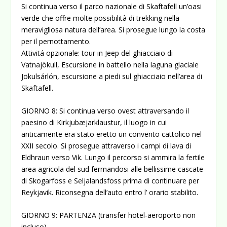
Si continua verso il parco nazionale di Skaftafell un’oasi
verde che offre molte possibilità di trekking nella
meravigliosa natura dell’area. Si prosegue lungo la costa
per il pernottamento.
Attivitá opzionale: tour in Jeep del ghiacciaio di
Vatnajökull, Escursione in battello nella laguna glaciale
Jökulsárlón, escursione a piedi sul ghiacciaio nell’area di
Skaftafell.
GIORNO 8: Si continua verso ovest attraversando il
paesino di Kirkjubæjarklaustur, il luogo in cui
anticamente era stato eretto un convento cattolico nel
XXII secolo. Si prosegue attraverso i campi di lava di
Eldhraun verso Vik. Lungo il percorso si ammira la fertile
area agricola del sud fermandosi alle bellissime cascate
di Skogarfoss e Seljalandsfoss prima di continuare per
Reykjavik. Riconsegna dell’auto entro l’ orario stabilito.
GIORNO 9: PARTENZA (transfer hotel-aeroporto non
incluso)