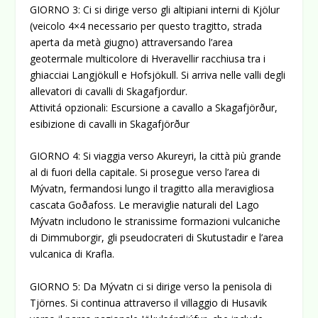
GIORNO 3: Ci si dirige verso gli altipiani interni di Kjölur
(veicolo 4×4 necessario per questo tragitto, strada
aperta da metà giugno) attraversando l’area
geotermale multicolore di Hveravellir racchiusa tra i
ghiacciai Langjökull e Hofsjökull. Si arriva nelle valli degli
allevatori di cavalli di Skagafjordur.
Attivitá opzionali: Escursione a cavallo a Skagafjörður,
esibizione di cavalli in Skagafjörður
GIORNO 4: Si viaggia verso Akureyri, la città più grande
al di fuori della capitale. Si prosegue verso l’area di
Mývatn, fermandosi lungo il tragitto alla meravigliosa
cascata Goðafoss. Le meraviglie naturali del Lago
Mývatn includono le stranissime formazioni vulcaniche
di Dimmuborgir, gli pseudocrateri di Skutustadir e l’area
vulcanica di Krafla.
GIORNO 5: Da Mývatn ci si dirige verso la penisola di
Tjörnes. Si continua attraverso il villaggio di Husavik