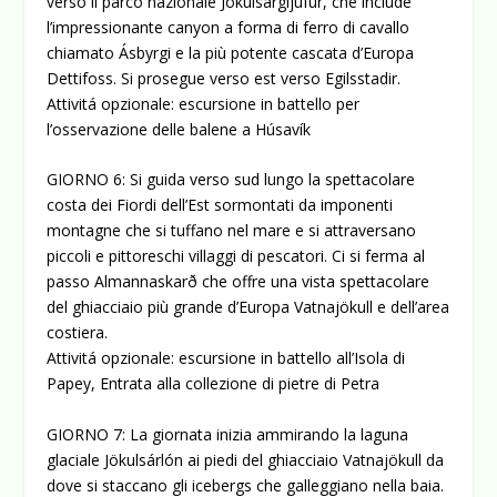
verso il parco nazionale Jökulsárgljúfur, che include
l’impressionante canyon a forma di ferro di cavallo
chiamato Ásbyrgi e la più potente cascata d’Europa
Dettifoss. Si prosegue verso est verso Egilsstadir.
Attivitá opzionale: escursione in battello per
l’osservazione delle balene a Húsavík
GIORNO 6: Si guida verso sud lungo la spettacolare
costa dei Fiordi dell’Est sormontati da imponenti
montagne che si tuffano nel mare e si attraversano
piccoli e pittoreschi villaggi di pescatori. Ci si ferma al
passo Almannaskarð che offre una vista spettacolare
del ghiacciaio più grande d’Europa Vatnajökull e dell’area
costiera.
Attivitá opzionale: escursione in battello all’Isola di
Papey, Entrata alla collezione di pietre di Petra
GIORNO 7: La giornata inizia ammirando la laguna
glaciale Jökulsárlón ai piedi del ghiacciaio Vatnajökull da
dove si staccano gli icebergs che galleggiano nella baia.