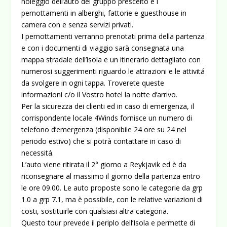
noleggio dell’auto del gruppo prescelto e i
pernottamenti in alberghi, fattorie e guesthouse in
camera con e senza servizi privati.
I pernottamenti verranno prenotati prima della partenza
e con i documenti di viaggio sarà consegnata una
mappa stradale dell’isola e un itinerario dettagliato con
numerosi suggerimenti riguardo le attrazioni e le attivitá
da svolgere in ogni tappa. Troverete queste
informazioni c/o il Vostro hotel la notte d’arrivo.
Per la sicurezza dei clienti ed in caso di emergenza, il
corrispondente locale 4Winds fornisce un numero di
telefono d’emergenza (disponibile 24 ore su 24 nel
periodo estivo) che si potrà contattare in caso di
necessitá.
L’auto viene ritirata il 2° giorno a Reykjavik ed è da
riconsegnare al massimo il giorno della partenza entro
le ore 09.00. Le auto proposte sono le categorie da grp
1.0 a grp 7.1, ma è possibile, con le relative variazioni di
costi, sostituirle con qualsiasi altra categoria.
Questo tour prevede il periplo dell’Isola e permette di