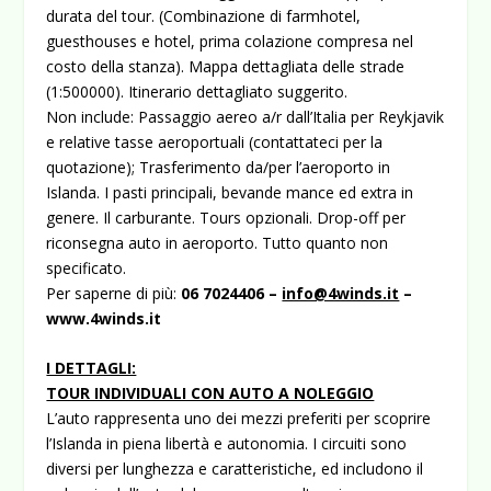
durata del tour. (Combinazione di farmhotel,
guesthouses e hotel, prima colazione compresa nel
costo della stanza). Mappa dettagliata delle strade
(1:500000). Itinerario dettagliato suggerito.
Non include: Passaggio aereo a/r dall’Italia per Reykjavik
e relative tasse aeroportuali (contattateci per la
quotazione); Trasferimento da/per l’aeroporto in
Islanda. I pasti principali, bevande mance ed extra in
genere. Il carburante. Tours opzionali. Drop-off per
riconsegna auto in aeroporto. Tutto quanto non
specificato.
Per saperne di più:
06 7024406 –
info@4winds.it
–
www.4winds.it
I DETTAGLI:
TOUR INDIVIDUALI CON AUTO A NOLEGGIO
L’auto rappresenta uno dei mezzi preferiti per scoprire
l’Islanda in piena libertà e autonomia. I circuiti sono
diversi per lunghezza e caratteristiche, ed includono il