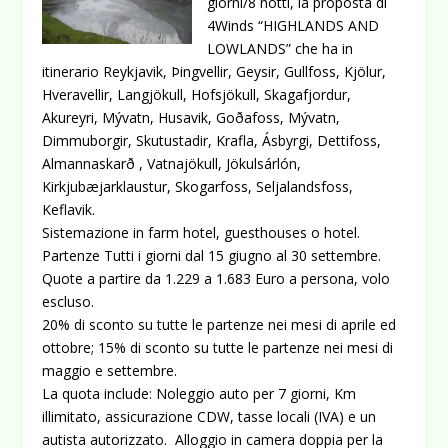
giorni/8 notti, la proposta di
4Winds “HIGHLANDS AND
LOWLANDS” che ha in
itinerario Reykjavik, Þingvellir, Geysir, Gullfoss, Kjölur,
Hveravellir, Langjökull, Hofsjökull, Skagafjordur,
Akureyri, Mývatn, Husavik, Goðafoss, Mývatn,
Dimmuborgir, Skutustadir, Krafla, Ásbyrgi, Dettifoss,
Almannaskarð , Vatnajökull, Jökulsárlón,
Kirkjubæjarklaustur, Skogarfoss, Seljalandsfoss,
Keflavik.
Sistemazione in farm hotel, guesthouses o hotel.
Partenze Tutti i giorni dal 15 giugno al 30 settembre.
Quote a partire da 1.229 a 1.683 Euro a persona, volo
escluso.
20% di sconto su tutte le partenze nei mesi di aprile ed
ottobre; 15% di sconto su tutte le partenze nei mesi di
maggio e settembre.
La quota include: Noleggio auto per 7 giorni, Km
illimitato, assicurazione CDW, tasse locali (IVA) e un
autista autorizzato. Alloggio in camera doppia per la