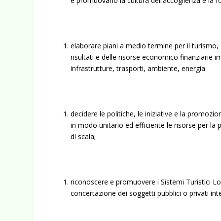
e promuovano la cultura dell’accoglienza e la 
elaborare piani a medio termine per il turismo, c
risultati e delle risorse economico finanziarie i
infrastrutture, trasporti, ambiente, energia
decidere le politiche, le iniziative e la promoz
in modo unitario ed efficiente le risorse per la
di scala;
riconoscere e promuovere i Sistemi Turistici Loc
concertazione dei soggetti pubblici o privati int