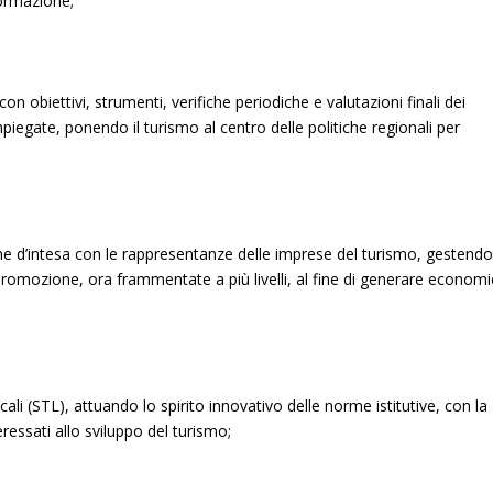
formazione;
on obiettivi, strumenti, verifiche periodiche e valutazioni finali dei
mpiegate, ponendo il turismo al centro delle politiche regionali per
ione d’intesa con le rappresentanze delle imprese del turismo, gestend
 promozione, ora frammentate a più livelli, al fine di generare economi
ali (STL), attuando lo spirito innovativo delle norme istitutive, con la
eressati allo sviluppo del turismo;