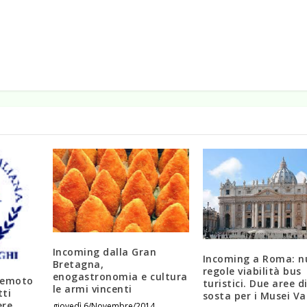
Incoming dalla Gran
Incoming a Roma: n
Bretagna,
regole viabilità bus
enogastronomia e cultura
remoto
turistici. Due aree d
le armi vincenti
tti
sosta per i Musei Va
ere
giovedì 6/Novembre/2014