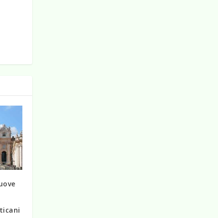
uove
i
ticani