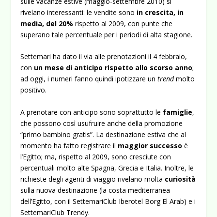
sulle vacanze estive (maggio-settembre 2010) si
rivelano interessanti: le vendite sono
in crescita, in
media, del 20%
rispetto al 2009, con punte che
superano tale percentuale per i periodi di alta stagione.
Settemari ha dato il via alle prenotazioni il 4 febbraio,
con
un mese di anticipo rispetto allo scorso anno
;
ad oggi, i numeri fanno quindi ipotizzare un
trend
molto
positivo.
A prenotare con anticipo sono soprattutto le
famiglie
,
che possono così usufruire anche della promozione
“primo bambino gratis”. La destinazione estiva che al
momento ha fatto registrare il
maggior successo
è
l’Egitto; ma, rispetto al 2009, sono cresciute con
percentuali molto alte Spagna, Grecia e Italia. Inoltre, le
richieste degli agenti di viaggio rivelano molta
curiosità
sulla nuova destinazione (la costa mediterranea
dell’Egitto, con il SettemariClub Iberotel Borg El Arab) e i
SettemariClub Trendy.