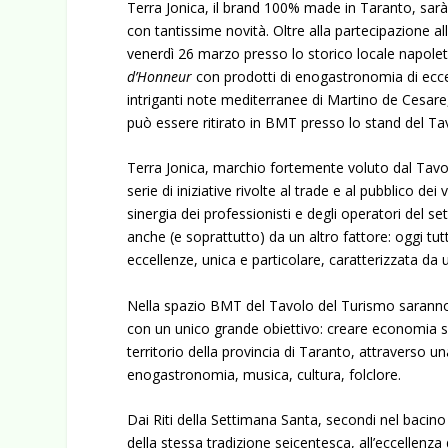
Terra Jonica, il brand 100% made in Taranto, sar
con tantissime novità. Oltre alla partecipazione a
venerdì 26 marzo presso lo storico locale napol
d’Honneur
con prodotti di enogastronomia di eccel
intriganti note mediterranee di Martino de Cesare,
può essere ritirato in BMT presso lo stand del Ta
Terra Jonica, marchio fortemente voluto dal Tavo
serie di iniziative rivolte al trade e al pubblico de
sinergia dei professionisti e degli operatori del s
anche (e soprattutto) da un altro fattore: oggi tutta
eccellenze, unica e particolare, caratterizzata da 
Nella spazio BMT del Tavolo del Turismo saranno pr
con un unico grande obiettivo: creare economia sana
territorio della provincia di Taranto, attraverso 
enogastronomia, musica, cultura, folclore.
Dai Riti della Settimana Santa, secondi nel bacino
della stessa tradizione seicentesca, all’eccellenza