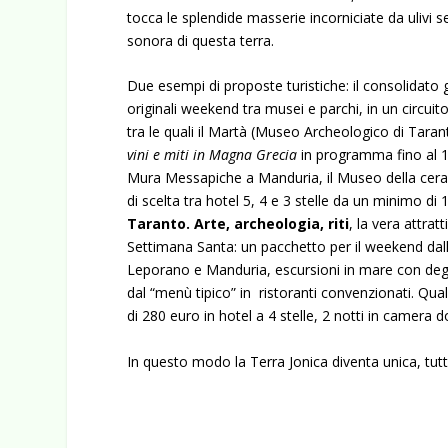
tocca le splendide masserie incorniciate da ulivi s
sonora di questa terra.
Due esempi di proposte turistiche: il consolidato
originali weekend tra musei e parchi, in un circuit
tra le quali il Martà (Museo Archeologico di Tar
vini e miti in Magna Grecia
in programma fino al 18
Mura Messapiche a Manduria, il Museo della ceramic
di scelta tra hotel 5, 4 e 3 stelle da un minimo di
Taranto. Arte, archeologia, riti
, la vera attrat
Settimana Santa: un pacchetto per il weekend dall’1
Leporano e Manduria, escursioni in mare con degu
dal “menù tipico” in ristoranti convenzionati. Q
di 280 euro in hotel a 4 stelle, 2 notti in camera 
In questo modo la Terra Jonica diventa unica, tutt