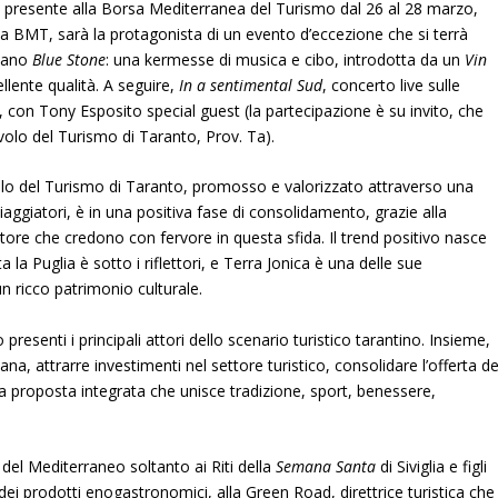
à presente alla Borsa Mediterranea del Turismo dal 26 al 28 marzo,
lla BMT, sarà la protagonista di un evento d’eccezione che si terrà
etano
Blue Stone
: una kermesse di musica e cibo, introdotta da un
Vin
lente qualità. A seguire,
In a sentimental Sud
, concerto live sulle
 con Tony Esposito special guest (la partecipazione è su invito, che
volo del Turismo di Taranto, Prov. Ta).
lo del Turismo di Taranto, promosso e valorizzato attraverso una
i viaggiatori, è in una positiva fase di consolidamento, grazie alla
ettore che credono con fervore in questa sfida. Il trend positivo nasce
 la Puglia è sotto i riflettori, e Terra Jonica è una delle sue
un ricco patrimonio culturale.
esenti i principali attori dello scenario turistico tarantino. Insieme,
, attrarre investimenti nel settore turistico, consolidare l’offerta de
una proposta integrata che unisce tradizione, sport, benessere,
 del Mediterraneo soltanto ai Riti della
Semana Santa
di Siviglia e figli
 dei prodotti enogastronomici, alla Green Road, direttrice turistica che