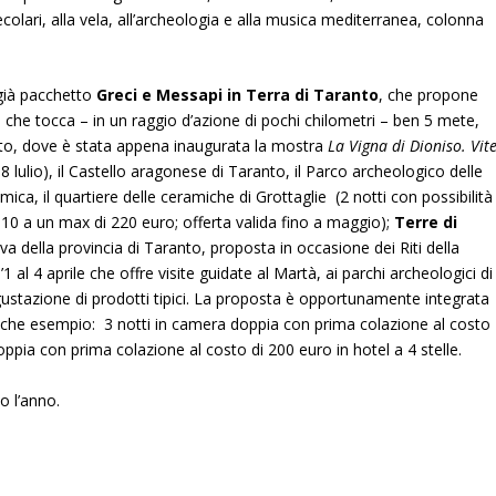
ecolari, alla vela, all’archeologia e alla musica mediterranea, colonna
 già pacchetto
Greci e Messapi in Terra di Taranto
, che
propone
o che tocca – in un raggio d’azione di pochi chilometri – ben 5 mete,
anto, dove è stata appena inaugurata la mostra
La Vigna di Dioniso. Vite
 lulio), il Castello aragonese di Taranto, il Parco archeologico delle
a, il quartiere delle ceramiche di Grottaglie (2 notti con possibilità
 110 a un max di 220 euro; offerta valida fino a maggio);
Terre di
tiva della provincia di Taranto, proposta in occasione dei Riti della
 al 4 aprile che offre visite guidate al Martà, ai parchi archeologici di
stazione di prodotti tipici. La proposta è opportunamente integrata
ualche esempio: 3 notti in camera doppia con prima colazione al costo
doppia con prima colazione al costo di 200 euro in hotel a 4 stelle.
o l’anno.