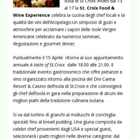
Isola di St Croix: infatti dal 13
al 17 la
St
. Croix
Food &
Wine Experience
celebra la cucina degli chef locali e la
qualità dei vini dell’Arcipelago.Un simposio di gusti e
atmosfere per acclamare i sapori delle Isole Vergini
Americane celebrato da numerosi seminari,
degustazioni e gourmet dinner.
Puntualmente il 15 Aprile ritorna al suo appuntamento
annuale
A taste of St.Croix
dalle 18.00 alle 21.00. Il
tradizionale evento gastronomico che offre pietanze e
vino organizzato intorno alla piscina del Divi Carina
Resort & Casino dell’isola di St.Croix e che coinvolgerà
gli chef dell’isola in gara nella preparazione di alcuni dei
migliori piatti della tradizione culinaria isolana.
Si va dal tortino di granchi ai molluschi di conchiglia
speziati fino al bread pudding. Una giuria composta da
celebri chef provenienti dagli USA e special guest,
selezionerà i piatti migliori nelle diverse categorie: dal