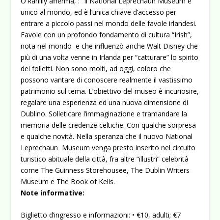
O’Rahilly afferma, : “Il National Leprechaun Museum è
unico al mondo, ed è l’unica chiave d’accesso per
entrare a piccolo passi nel mondo delle favole irlandesi.
Favole con un profondo fondamento di cultura “Irish”,
nota nel mondo e che influenzò anche Walt Disney che
più di una volta venne in Irlanda per “catturare” lo spirito
dei folletti. Non sono molti, ad oggi, coloro che
possono vantare di conoscere realmente il vastissimo
patrimonio sul tema. L’obiettivo del museo è incuriosire,
regalare una esperienza ed una nuova dimensione di
Dublino. Solleticare l’immaginazione e tramandare la
memoria delle credenze celtiche. Con qualche sorpresa
e qualche novità. Nella speranza che il nuovo National
Leprechaun Museum venga presto inserito nel circuito
turistico abituale della città, fra altre “illustri” celebrità
come The Guinness Storehousee, The Dublin Writers
Museum e The Book of Kells.
Note informative:
Biglietto d’ingresso e informazioni: • €10, adulti; €7