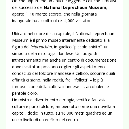
ciò che appartiene ad antiche leggende celtiche. I motivi
del successo del
National Leprechaun Museum
,
aperto il 10 marzo scorso, che nella giornata
inaugurale ha accolto oltre 4,000 visitatori.
Ubicato nel cuore della capitale, il National Leprechaun
Museum è il primo museo interamente dedicato alla
figura del
leipreachán
, in gaelico,”piccolo spirito”, un
simbolo della mitologia irlandese. Un luogo di
intrattenimento ma anche un centro di documentazione
dove i visitatori possono cogliere gli aspetti meno
conosciuti del folclore Irlandese e celtico, scoprire quali
affinità ci siano, nella realtà, fra i “folletti” – le più
famose icone della cultura irlandese – , arcobaleni e
pentole d’oro.
Un misto di divertimento e magia, verità e fantasia,
cultura e puro folclore, ambientato come una novella a
capitoli, dodici in tutto, su 16.000 metri quadrati ed un
unico livello di un edificio del centro.