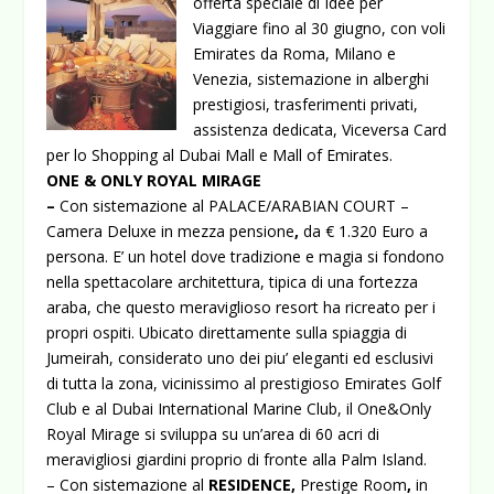
offerta speciale di Idee per
Viaggiare fino al 30 giugno, con voli
Emirates da Roma, Milano e
Venezia, sistemazione in alberghi
prestigiosi, trasferimenti privati,
assistenza dedicata, Viceversa Card
per lo Shopping al Dubai Mall e Mall of Emirates.
ONE & ONLY ROYAL MIRAGE
–
Con sistemazione al PALACE/ARABIAN COURT –
Camera Deluxe in mezza pensione
,
da
€ 1.320 Euro a
persona. E’ un hotel dove tradizione e magia si fondono
nella spettacolare architettura, tipica di una fortezza
araba, che questo meraviglioso resort ha ricreato per i
propri ospiti. Ubicato direttamente sulla spiaggia di
Jumeirah, considerato uno dei piu’ eleganti ed esclusivi
di tutta la zona, vicinissimo al prestigioso Emirates Golf
Club e al Dubai International Marine Club, il One&Only
Royal Mirage si sviluppa su un’area di 60 acri di
meravigliosi giardini proprio di fronte alla Palm Island.
– Con sistemazione al
RESIDENCE,
Prestige Room
,
in