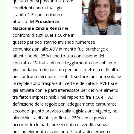
questo non si possono alterare
condizioni contrattuali già
stabilite”. E’ questo il duro
attacco del
Presidente
Nazionale Cinzia Renzi
nei
confronti di tutti quei T.O. che in
questo periodo stanno inviando numerose
comunicazioni alle ADV in merito fuel surcharge e
all’anticipo del 25% rispetto alla conclusione del
contratto. “Si tratta di un atteggiamento che abbiamo
già condannato in passato perché ci mette in difficoltà
nei confronti dei
nostri clienti. Il settore funziona solo se
le regole sono trasparenti, certe e definite. FIAVET si è
già attivata con le parti interessate per definire almeno
tre fattori imprescindibili nel rapporto fra T.O. e T.A.:
definizione delle regole per l’adeguamento carburante
secondo quanto previsto dalla legislazione vigente, no
alla richiesta di anticipo fino al 25% senza previo
accordo fra le parti, prezzo finito di vendita senza
nessun elemento accessorio. Si tratta di elementi di