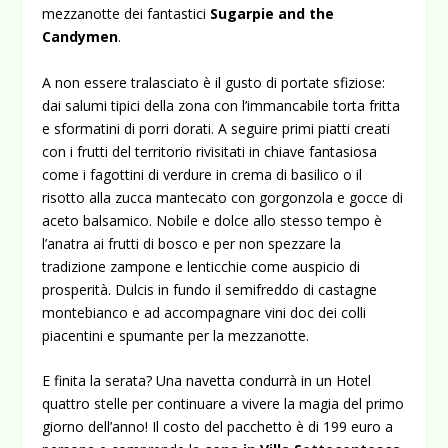
mezzanotte dei fantastici
Sugarpie and the
Candymen
.
A non essere tralasciato è il gusto di portate sfiziose:
dai salumi tipici della zona con l’immancabile torta fritta
e sformatini di porri dorati. A seguire primi piatti creati
con i frutti del territorio rivisitati in chiave fantasiosa
come i fagottini di verdure in crema di basilico o il
risotto alla zucca mantecato con gorgonzola e gocce di
aceto balsamico. Nobile e dolce allo stesso tempo è
l’anatra ai frutti di bosco e per non spezzare la
tradizione zampone e lenticchie come auspicio di
prosperità. Dulcis in fundo il semifreddo di castagne
montebianco e ad accompagnare vini doc dei colli
piacentini e spumante per la mezzanotte.
E finita la serata? Una navetta condurrà in un Hotel
quattro stelle per continuare a vivere la magia del primo
giorno dell’anno! Il costo del pacchetto è di 199 euro a