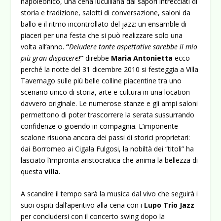
napoleonico, una cena luculliana dai sapori intrecciati di
storia e tradizione, salotti di conversazione, saloni da
ballo e il ritmo incontrollato del jazz: un ensamble di
piaceri per una festa che si può realizzare solo una
volta all’anno.
“
Deludere tante aspettative sarebbe il mio
più gran dispacere
!
”
direbbe
Maria Antonietta
ecco
perché la notte del 31 dicembre 2010 si festeggia a Villa
Tavernago sulle più belle colline piacentine tra uno
scenario unico di storia, arte e cultura in una location
davvero originale. Le numerose stanze e gli ampi saloni
permettono di poter trascorrere la serata sussurrando
confidenze o gioendo in compagnia. L’imponente
scalone risuona ancora dei passi di storici proprietari:
dai Borromeo ai Cigala Fulgosi, la nobiltà dei “titoli” ha
lasciato l’impronta aristocratica che anima la bellezza di
questa
villa
.
A scandire il tempo sarà la musica dal vivo che seguirà i
suoi ospiti dall’aperitivo alla cena con i
Lupo Trio Jazz
per concludersi con il concerto swing dopo la