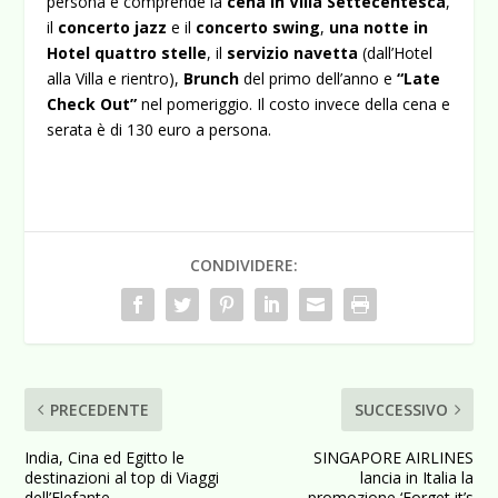
persona e comprende la
cena in Villa Settecentesca
,
il
concerto jazz
e il
concerto swing
,
una notte in
Hotel quattro stelle
, il
servizio navetta
(dall’Hotel
alla Villa e rientro),
Brunch
del primo dell’anno e
“Late
Check Out”
nel pomeriggio. Il costo invece della cena e
serata è di 130 euro a persona.
CONDIVIDERE:
PRECEDENTE
SUCCESSIVO
India, Cina ed Egitto le
SINGAPORE AIRLINES
destinazioni al top di Viaggi
lancia in Italia la
dell’Elefante
promozione ‘Forget it’s