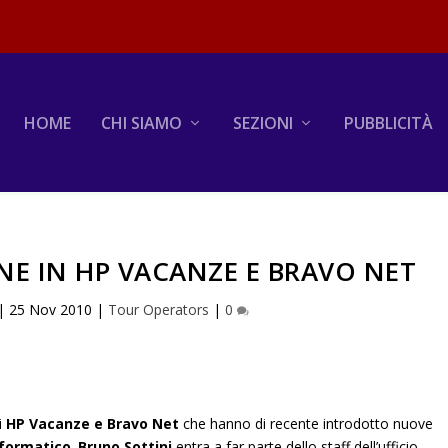
HOME
CHI SIAMO
SEZIONI
PUBBLICITÀ
E IN HP VACANZE E BRAVO NET
|
25 Nov 2010
|
Tour Operators
|
0
i
HP Vacanze e Bravo Net
che hanno di recente introdotto nuove
nformatico
.
Bruno Sottini
entra a far parte dello staff dell’ufficio