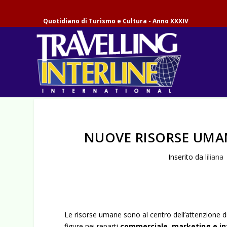
Quotidiano di Turismo e Cultura - Anno XXXIV
NUOVE RISORSE UMAN
Inserito da
liliana
Le risorse umane sono al centro dell’attenzione d
figure nei reparti
commerciale, marketing e i