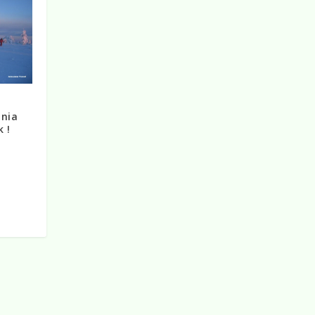
nia
 !