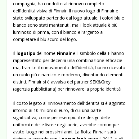
compagnia, ha condotto al rinnovo completo
dell’identità visiva di Finnair. Il nuovo logo di Finnair è
stato sviluppato partendo dal logo attuale. I colori blu e
bianco sono stati mantenuti, ma il look attuale è più
luminoso di prima, con il bianco e l’argento a
completare il blu scuro del logo.
Il
logotipo
del nome
Finnair
e il simbolo della F hanno
rappresentato per decenni una combinazione efficacie
ma, tramite il rinnovamento dell’identità, hanno ricevuto
un ruolo più dinamico e moderno, diventando elementi
distinti. Finnair si è avvalsa del partner SEK&Grey
(agenzia pubblicitaria) per rinnovare la propria identità.
Il costo legato al rinnovamento dell’identità si è aggirato
intorno ai 10 milioni di euro, di cui una parte
significativa, come per esempio il re-design delle
uniformi e delle livree degli aerie, avrebbe comunque
avuto luogo nei prossimi anni. La flotta Finnair sarà
dipinta in accordo con il
nuovo look
entro il 2013, e gli