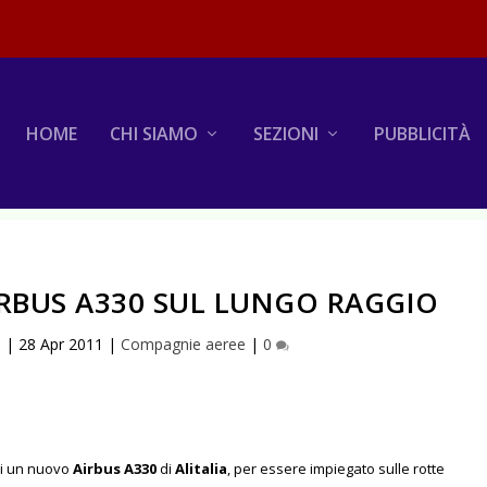
HOME
CHI SIAMO
SEZIONI
PUBBLICITÀ
IRBUS A330 SUL LUNGO RAGGIO
a
|
28 Apr 2011
|
Compagnie aeree
|
0
ni un nuovo
Airbus A330
di
Alitalia
, per essere impiegato sulle rotte