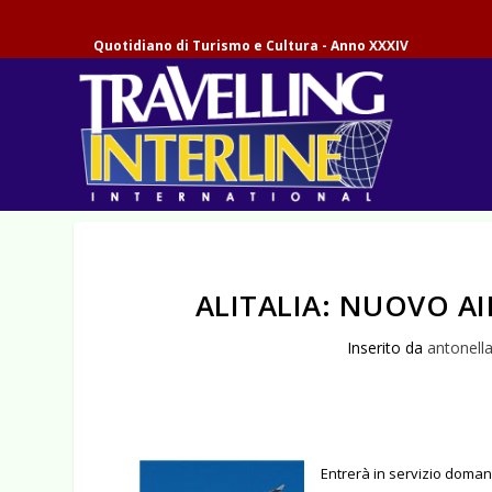
Quotidiano di Turismo e Cultura - Anno XXXIV
ALITALIA: NUOVO A
Inserito da
antonell
Entrerà in servizio doma