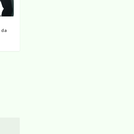
n
i da