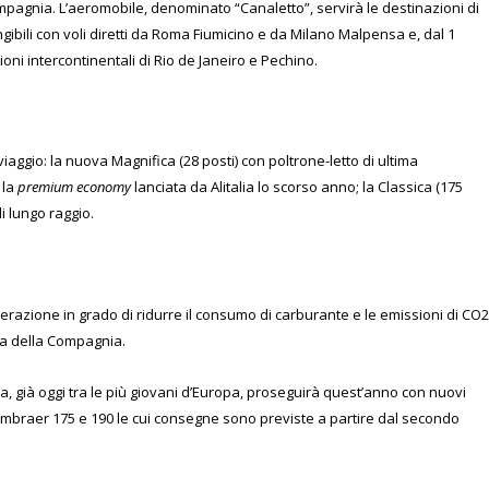
ompagnia.
L’aeromobile, denominato “Canaletto”, servirà le destinazioni di
ibili con voli diretti da Roma Fiumicino e da Milano Malpensa e, dal 1
oni intercontinentali di Rio de Janeiro e Pechino.
iaggio: la nuova Magnifica (28 posti) con poltrone-letto di ultima
 la
premium economy
lanciata da Alitalia lo scorso anno; la Classica (175
di lungo raggio.
razione in grado di ridurre il consumo di carburante e le emissioni di CO2
ta della Compagnia.
talia, già oggi tra le più giovani d’Europa, proseguirà quest’anno con nuovi
 Embraer 175 e 190 le cui consegne sono previste a partire dal secondo