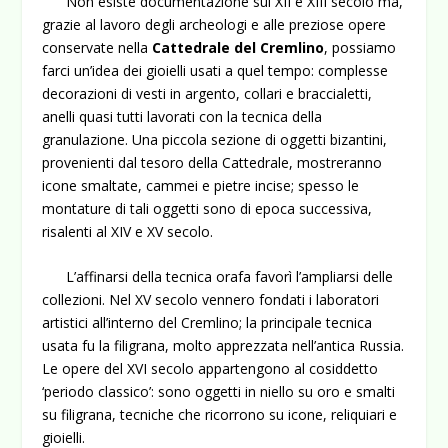
Non esiste documentazione sul XII e XIII secolo ma,
grazie al lavoro degli archeologi e alle preziose opere
conservate nella
Cattedrale del Cremlino
, possiamo
farci un’idea dei gioielli usati a quel tempo: complesse
decorazioni di vesti in argento, collari e braccialetti,
anelli quasi tutti lavorati con la tecnica della
granulazione. Una piccola sezione di oggetti bizantini,
provenienti dal tesoro della Cattedrale, mostreranno
icone smaltate, cammei e pietre incise; spesso le
montature di tali oggetti sono di epoca successiva,
risalenti al XIV e XV secolo.
L’affinarsi della tecnica orafa favorì l’ampliarsi delle
collezioni. Nel XV secolo vennero fondati i laboratori
artistici all’interno del Cremlino; la principale tecnica
usata fu la filigrana, molto apprezzata nell’antica Russia.
Le opere del XVI secolo appartengono al cosiddetto
‘periodo classico’: sono oggetti in niello su oro e smalti
su filigrana, tecniche che ricorrono su icone, reliquiari e
gioielli.