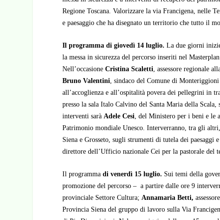
Regione Toscana. Valorizzare la via Francigena, nelle Terr
e paesaggio che ha disegnato un territorio che tutto il m
Il programma di giovedì 14 luglio.
La due giorni iniz
la messa in sicurezza del percorso inseriti nel Masterpla
Nell’occasione
Cristina Scaletti
, assessore regionale al
Bruno Valentini
, sindaco del Comune di Monteriggion
all’accoglienza e all’ospitalità povera dei pellegrini in
presso la sala Italo Calvino del Santa Maria della Scala, s
interventi sarà
Adele Cesi
, del Ministero per i beni e le 
Patrimonio mondiale Unesco. Interverranno, tra gli altri
Siena e Grosseto, sugli strumenti di tutela dei paesaggi e
direttore dell’Ufficio nazionale Cei per la pastorale del 
Il programma
di venerdì 15 luglio.
Sui temi della gover
promozione del percorso – a partire dalle ore 9 interverr
provinciale Settore Cultura;
Annamaria Betti,
assessore
Provincia Siena del gruppo di lavoro sulla Via Francige