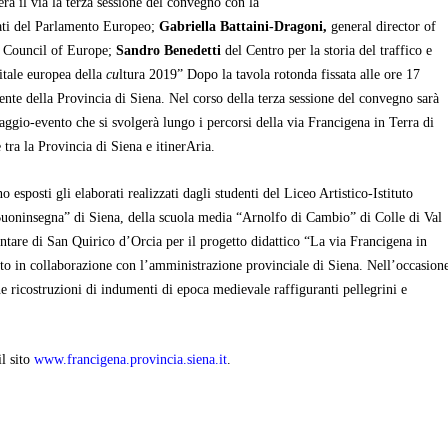
rà il via la terza sessione del convegno con la
ati del Parlamento Europeo;
Gabriella Battaini-Dragoni,
general director of
e Council of Europe;
Sandro Benedetti
del Centro per la storia del traffico e
tale europea della
cu
ltura 2019” Dopo la tavola rotonda fissata alle ore 17
dente della Provincia di Siena. Nel corso della terza sessione del convegno sarà
ggio-evento che si svolgerà lungo i percorsi della via Francigena in Terra di
 tra la Provincia di Siena e itinerAria.
 esposti gli elaborati realizzati dagli studenti del Liceo Artistico-Istituto
Buoninsegna” di Siena, della scuola media “Arnolfo di Cambio” di Colle di Val
ntare di San Quirico d’Orcia per il progetto didattico “La via Francigena in
ato in collaborazione con l’amministrazione provinciale di Siena. Nell’occasion
e ricostruzioni di indumenti di epoca medievale raffiguranti pellegrini e
il sito
www.francigena.provincia.siena.it
.