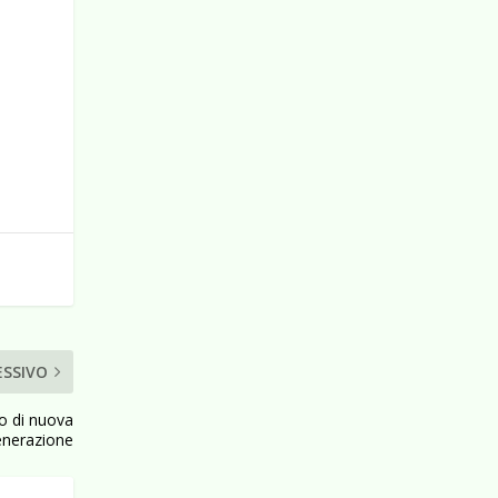
ESSIVO
no di nuova
enerazione