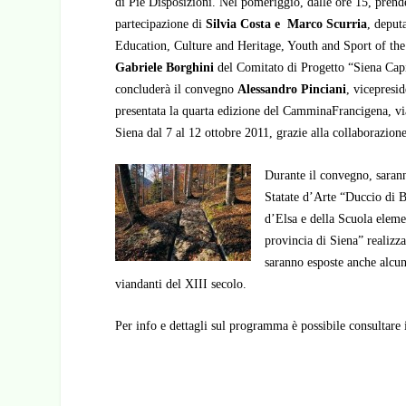
di Pie Disposizioni. Nel pomeriggio, dalle ore 15, prende
partecipazione di
Silvia Costa e Marco Scurria
, deput
Education, Culture and
Heritage, Youth and Sport of th
Gabriele Borghini
del Comitato di Progetto “Siena Capi
concluderà il convegno
Alessandro Pinciani
, vicepresi
presentata la quarta edizione del CamminaFrancigena, via
Siena dal 7 al 12 ottobre 2011, grazie alla collaborazione
Durante il convegno, saranno
Statate d’Arte “Duccio di 
d’Elsa e della Scuola eleme
provincia di Siena” realizz
saranno esposte anche alcun
viandanti del XIII secolo.
Per info e dettagli sul programma è possibile consultare 