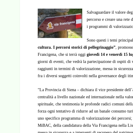
Salvaguardare il valore degl
percorso e creare una rete d
i programmi di valorizzazi
Sono questi i temi principa
cultura. I percorsi storici di pellegrinaggio”
, promosso
Francigena, che si terrà oggi
giovedì 14 e venerdì 15 lu
giorni di eventi, che vedrà la partecipazione di ospiti di v
raggiunti in termini di valorizzazione, messa in sicurezza
fra i diversi soggetti coinvolti nella governance degli itin
“La Provincia di Siena – dichiara il vice presidente del
centralità a livello nazionale ed internazionale nella valo
spirituale, che testimonia le profonde radici comuni del
forza ogni tentativo di ridurre ad un banale consumo turis
uno specifico programma di valorizzazione dei percorsi; s
MiBAC, della candidatura della Via Francigena nella Lis
messa in sicurezza e a interventi di recupero del patrimon