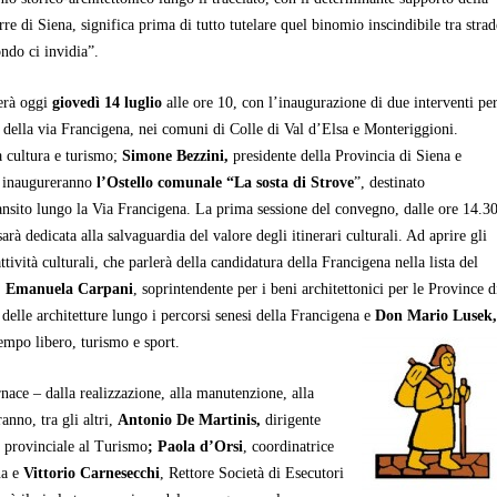
e di Siena, significa prima di tutto tutelare quel binomio inscindibile tra strad
ondo ci invidia”.
ierà oggi
giovedì 14 luglio
alle ore 10, con l’inaugurazione di due interventi pe
n della via Francigena, nei comuni di Colle di Val d’Elsa e Monteriggioni.
la cultura e turismo;
Simone Bezzini,
presidente della Provincia di Siena e
i inaugureranno
l’Ostello comunale “La sosta di Strove
”, destinato
 transito lungo la Via Francigena. La prima sessione del convegno, dalle ore 14.3
arà dedicata alla salvaguardia del valore degli itinerari culturali. Ad aprire gli
attività culturali, che parlerà della candidatura della Francigena nella lista del
,
Emanuela
Carpani
, soprintendente per i beni architettonici per le Province d
 delle architetture lungo i percorsi senesi della Francigena e
Don Mario Lusek
tempo libero, turismo e sport.
nace – dalla realizzazione, alla manutenzione, alla
anno, tra gli altri,
Antonio De Martinis,
dirigente
 provinciale al Turismo
;
Paola d’Orsi
, coordinatrice
na e
Vittorio Carnesecchi
, Rettore Società di Esecutori