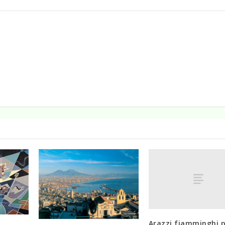
Arazzi fiamminghi p