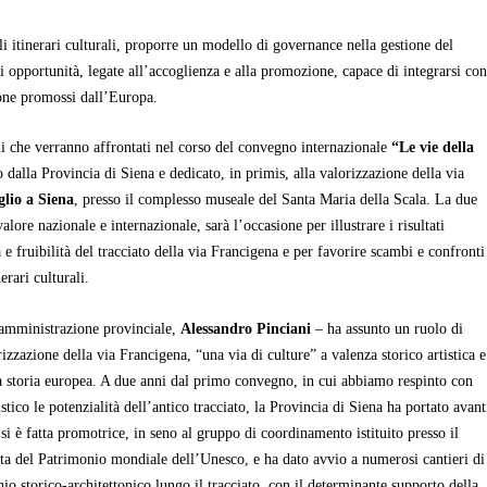
i itinerari culturali, proporre un modello di governance nella gestione del
i opportunità, legate all’accoglienza e alla promozione, capace di integrarsi co
one promossi dall’Europa.
li che verranno affrontati nel corso del convegno internazionale
“Le vie della
 dalla Provincia di Siena e dedicato, in primis, alla valorizzazione della via
glio a Siena
, presso il complesso museale del Santa Maria della Scala
. La due
alore nazionale e internazionale, sarà l’occasione per illustrare i risultati
 e fruibilità del tracciato della via Francigena e per favorire scambi e confronti
erari culturali.
l’amministrazione provinciale,
Alessandro Pinciani
– ha assunto un ruolo di
rizzazione della via Francigena, “una via di culture” a valenza storico artistica e
la storia europea. A due anni dal primo convegno, in cui abbiamo respinto con
tico le potenzialità dell’antico tracciato, la Provincia di Siena ha portato avant
i è fatta promotrice, in seno al gruppo di coordinamento istituito presso il
ta del Patrimonio mondiale dell’Unesco, e ha dato avvio a numerosi cantieri di
io storico-architettonico lungo il tracciato, con il determinante supporto della