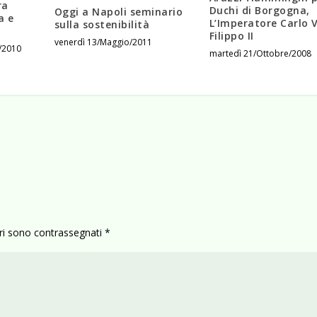
ra
Duchi di Borgogna,
Oggi a Napoli seminario
a e
L’Imperatore Carlo V
sulla sostenibilità
Filippo II
venerdì 13/Maggio/2011
/2010
martedì 21/Ottobre/2008
ori sono contrassegnati
*