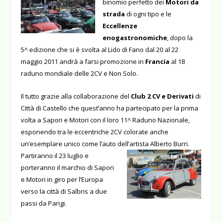
binomio perfetto dei
Motori da
strada
di ogni tipo e le
Eccellenze
enogastronomiche
, dopo la
5^ edizione che si è svolta al Lido di Fano dal 20 al 22
maggio 2011 andrà a farsi promozione in
Francia
al 18
raduno mondiale delle 2CV e Non Solo.
Il tutto grazie alla collaborazione del
Club 2 CV e Derivati
di
Città di Castello che quest’anno ha partecipato per la prima
volta a Sapori e Motori con il loro 11^ Raduno Nazionale,
esponendo tra le eccentriche 2CV colorate anche
un’esemplare unico come l’auto dell’artista
Alberto Burri.
Partiranno il 23 luglio e
porteranno il marchio di Sapori
e Motori in giro per l’Europa
verso la città di Salbris a due
passi da Parigi.