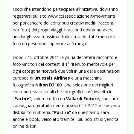
I soci che intendono partecipare all’iniziativa, dovranno
registrarsi sul sito
www.ctsassociazione.it/movimenti
per poi caricare dei contributi creativi inediti (racconti
e/o foto) dei propri viaggi. I racconti dovranno avere
una lunghezza massima di diecimila battute mentre le
foto un peso non superiore ai 5 mega.
Dopo il 15 ottobre 2011 la giuria decreterà racconto e
foto vincitori del contest. Il 1° ritenuto meritevole per
ogni categoria riceverà due voli in una delle destinazioni
europee di
Brussels Airlines
e una macchina
fotografica
Nikon D3100
. Una selezione dei migliori
contributi, sia testuali che fotografici sarà inserita in
“Partire”
, volume edito da
Vallardi Editore
, che sarà
consegnato gratuitamente ai soci CTS 2012 e che verrà
distribuito in libreria.
“Partire”
da quest’anno sarà
anche e-book, veicolato tramite i più noti siti di vendita
online di libri.