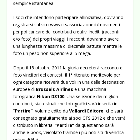
semplice istantanea.
I soci che intendono partecipare all’iniziativa, dovranno
registrarsi sul sito
www.ctsassociazione.it/movimenti
per poi caricare dei contributi creativi inediti (racconti
e/o foto) dei propri viaggi. I racconti dovranno avere
una lunghezza massima di diecimila battute mentre le
foto un peso non superiore ai 5 mega.
Dopo il 15 ottobre 2011 la giuria decreterà racconto e
foto vincitori del contest. Il 1° ritenuto meritevole per
ogni categoria riceverà due voli in una delle destinazioni
europee di
Brussels Airlines
e una macchina
fotografica
Nikon D3100
. Una selezione dei migliori
contributi, sia testuali che fotografici sarà inserita in
“Partire”
, volume edito da
Vallardi Editore
, che sarà
consegnato gratuitamente ai soci CTS 2012 e che verrà
distribuito in libreria.
“Partire”
da quest’anno sarà
anche e-book, veicolato tramite i più noti siti di vendita
online di libri.