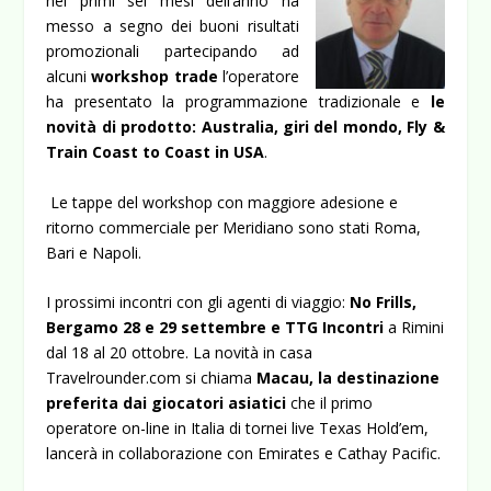
nei primi sei mesi dell’anno ha
messo a segno dei buoni risultati
promozionali partecipando ad
alcuni
workshop trade
l’operatore
ha presentato la programmazione tradizionale e
le
novità di prodotto: Australia, giri del mondo, Fly &
Train Coast to Coast in USA
.
Le tappe del workshop con maggiore adesione e
ritorno commerciale per Meridiano sono stati Roma,
Bari e Napoli.
I prossimi incontri con gli agenti di viaggio:
No Frills,
Bergamo 28 e 29 settembre e TTG Incontri
a Rimini
dal 18 al 20 ottobre. La novità in casa
Travelrounder.com si chiama
Macau, la destinazione
preferita dai giocatori asiatici
che il primo
operatore on-line in Italia di tornei live Texas Hold’em,
lancerà in collaborazione con Emirates e Cathay Pacific.