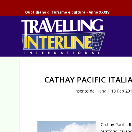
Quotidiano di Turismo e Cultura - Anno XXXIV
CATHAY PACIFIC ITAL
Inserito da
liliana
|
13 Feb 20
Cathay Pacific I
territorio itali