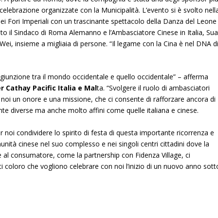
 celebrazione organizzate con la Municipalità. L’evento si è svolto nell
dei Fori Imperiali con un trascinante spettacolo della Danza del Leon
ito il Sindaco di Roma Alemanno e l’Ambasciatore Cinese in Italia, Su
Wei, insieme a migliaia di persone. “Il legame con la Cina è nel DNA d
giunzione tra il mondo occidentale e quello occidentale” – afferma
 Cathay Pacific Italia e Mal
ta. “Svolgere il ruolo di ambasciatori
er noi un onore e una missione, che ci consente di rafforzare ancora di
te diverse ma anche molto affini come quelle italiana e cinese.
er noi condividere lo spirito di festa di questa importante ricorrenza e
nità cinese nel suo complesso e nei singoli centri cittadini dove la
 al consumatore, come la partnership con Fidenza Village, ci
ti coloro che vogliono celebrare con noi l’inizio di un nuovo anno sott