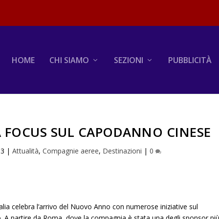
HOME
CHI SIAMO
SEZIONI
PUBBLICITÀ
IA FOCUS SUL CAPODANNO CINESE
13
|
Attualità
,
Compagnie aeree
,
Destinazioni
|
0
talia celebra l’arrivo del Nuovo Anno con numerose iniziative sul
ano. A partire da Roma, dove la compagnia è stata una degli sponsor pi