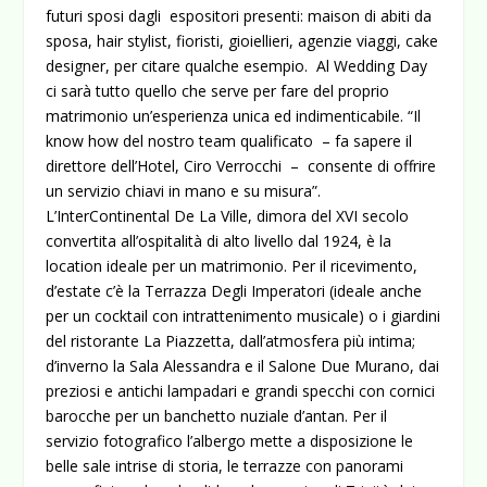
futuri sposi dagli espositori presenti: maison di abiti da
sposa, hair stylist, fioristi, gioiellieri, agenzie viaggi, cake
designer, per citare qualche esempio. Al Wedding Day
ci sarà tutto quello che serve per fare del proprio
matrimonio un’esperienza unica ed indimenticabile. “Il
know how del nostro team qualificato – fa sapere il
direttore dell’Hotel, Ciro Verrocchi – consente di offrire
un servizio chiavi in mano e su misura”.
L’InterContinental De La Ville, dimora del XVI secolo
convertita all’ospitalità di alto livello dal 1924, è la
location ideale per un matrimonio. Per il ricevimento,
d’estate c’è la Terrazza Degli Imperatori (ideale anche
per un cocktail con intrattenimento musicale) o i giardini
del ristorante La Piazzetta, dall’atmosfera più intima;
d’inverno la Sala Alessandra e il Salone Due Murano, dai
preziosi e antichi lampadari e grandi specchi con cornici
barocche per un banchetto nuziale d’antan. Per il
servizio fotografico l’albergo mette a disposizione le
belle sale intrise di storia, le terrazze con panorami