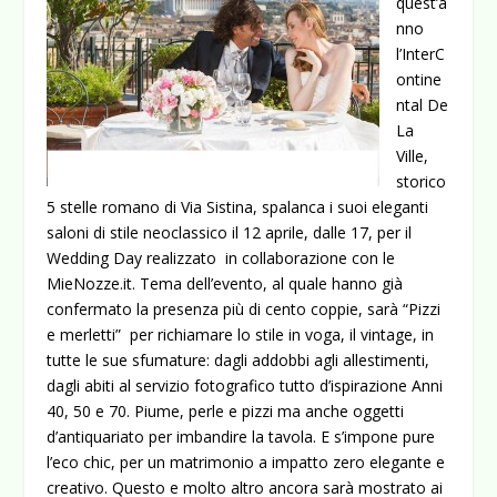
quest’a
nno
l’InterC
ontine
ntal De
La
Ville,
storico
5 stelle romano di Via Sistina, spalanca i suoi eleganti
saloni di stile neoclassico il 12 aprile, dalle 17, per il
Wedding Day realizzato in collaborazione con le
MieNozze.it. Tema dell’evento, al quale hanno già
confermato la presenza più di cento coppie, sarà “Pizzi
e merletti” per richiamare lo stile in voga, il vintage, in
tutte le sue sfumature: dagli addobbi agli allestimenti,
dagli abiti al servizio
fotografico tutto d’ispirazione Anni
40, 50 e 70. Piume, perle e pizzi ma anche oggetti
d’antiquariato per imbandire la tavola. E s’impone pure
l’eco chic, per un matrimonio a impatto zero elegante e
creativo. Questo e molto altro ancora sarà mostrato ai