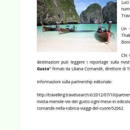
Luci
nume
Trav
Un v
Thai
Bon
Chi 
destinazioni può leggere i reportage sulla riv
Gusto”
firmati da Liliana Comandè, direttore di Tra
Informazioni sulla partnership editoriale:
http://travelling.travelsearch.it/2012/07/10/partners
rivista-mensile-vie-del-gusto-ogni-mese-in-edicola-
comande-nella-rubrica-viaggi-del-cuore/52062