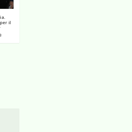
ia.
per il
y
3