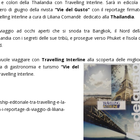
 e colori della Thailandia con Travelling Interline. Sarà in edicola i
ro di giugno della rivista
“Vie del Gusto”
con il reportage firmat
elling Interline a cura di Liliana Comandè dedicato alla
Thailandia
.
iaggio ad occhi aperti che si snoda tra Bangkok, il Nord dell
landia con i segreti delle sue tribù, e prosegue verso Phuket e l’isola 
d.
vuole viaggiare con
Travelling Interline
alla scoperta delle miglior
ista di gastronomia e turismo
“Vie del
velling Interline.
hip-editoriale-tra-travelling-e-la-
i-reportage-di-viaggio-di-liliana-