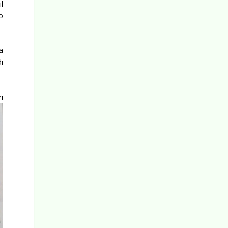
l
o
a
di
i