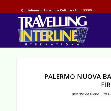
Quotidiano di Turismo e Cultura - Anno XXXIV
PALERMO NUOVA BAS
FI
Inserito da
liliana
|
29 G