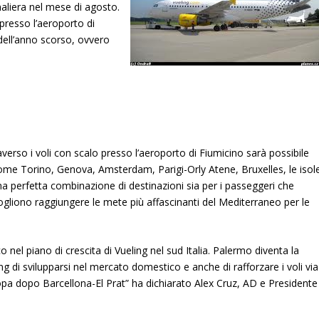
aliera nel mese di agosto.
presso l’aeroporto di
 dell’anno scorso, ovvero
traverso i voli con scalo presso l’aeroporto di Fiumicino sarà possibile
 come Torino, Genova, Amsterdam, Parigi-Orly Atene, Bruxelles, le isol
 Una perfetta combinazione di destinazioni sia per i passeggeri che
 vogliono raggiungere le mete più affascinanti del Mediterraneo per le
 nel piano di crescita di Vueling nel sud Italia. Palermo diventa la
ng di svilupparsi nel mercato domestico e anche di rafforzare i voli via
opa dopo Barcellona-El Prat” ha dichiarato Alex Cruz, AD e Presidente