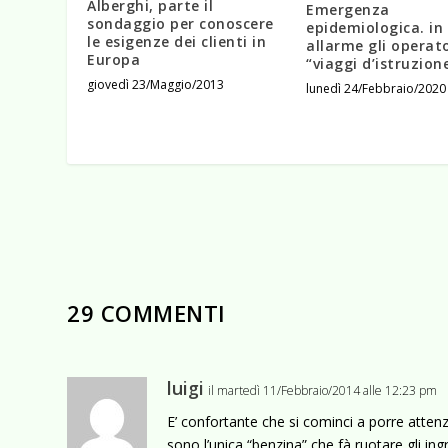
Alberghi, parte il
Emergenza
sondaggio per conoscere
epidemiologica. in
le esigenze dei clienti in
allarme gli operato
Europa
“viaggi d’istruzion
giovedì 23/Maggio/2013
lunedì 24/Febbraio/2020
29 COMMENTI
luigi
il martedì 11/Febbraio/2014 alle 12:23 pm
E’ confortante che si cominci a porre attenzio
sono l’unica “benzina” che fà ruotare gli in