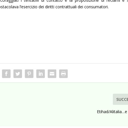
scoraggiati i tentativi di contatto e la proposizione di reclami e s
ostacolava l’esercizio dei diritti contrattuali dei consumatori.
SUCC
e
Etihad/Alitalia…