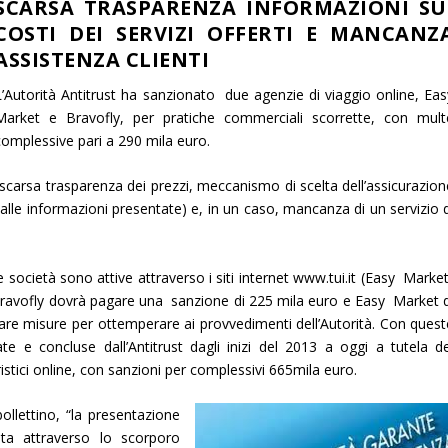
SCARSA TRASPARENZA INFORMAZIONI SU
COSTI DEI SERVIZI OFFERTI E MANCANZ
ASSISTENZA CLIENTI
L’Autorità Antitrust ha sanzionato due agenzie di viaggio online, Eas
Market e Bravofly, per pratiche commerciali scorrette, con mult
complessive pari a 290 mila euro.
i: scarsa trasparenza dei prezzi, meccanismo di scelta dell’assicurazio
lle informazioni presentate) e, in un caso, mancanza di un servizio d
.
società sono attive attraverso i siti internet www.tui.it (Easy Market
 Bravofly dovrà pagare una sanzione di 225 mila euro e Easy Market d
re misure per ottemperare ai provvedimenti dell’Autorità. Con quest
e e concluse dall’Antitrust dagli inizi del 2013 a oggi a tutela de
stici online, con sanzioni per complessivi 665mila euro.
 bollettino, “la presentazione
ista attraverso lo scorporo