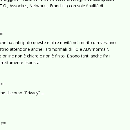
 T.O., Associaz., Networks, Franchis.) con sole finalità di
 pm
he ha anticipato queste e altre novità nel merito (arriveranno
tino attenzione anche i siti ‘normali’ di TO e ADV ‘normali’.
online non è chiaro e non è finito. E sono tanti anche fra i
correttamente esposta.
 pm
he discorso “Privacy”…..
5 pm