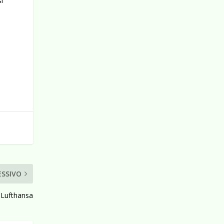
i
ESSIVO
e Lufthansa