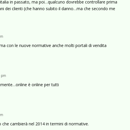
litalia in passato, ma poi…qualcuno dovrebbe controllare prima
danni dei clienti (che hanno subito il danno…ma che secondo me
 pm
o’ ma con le nuove normative anche molti portali di vendita
6 pm
iamente…online è online per tutti
 pm
lo che cambierà nel 2014 in termini di normative.