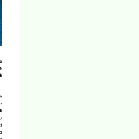
a
 e
i
e
e
i
o
i
i