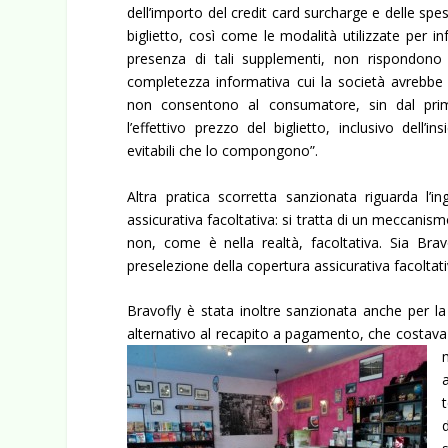
dell’importo del credit card surcharge e delle spe
biglietto, così come le modalità utilizzate per i
presenza di tali supplementi, non rispondono a
completezza informativa cui la società avrebbe
non consentono al consumatore, sin dal pri
l’effettivo prezzo del biglietto, inclusivo dell’
evitabili che lo compongono”.
Altra pratica scorretta sanzionata riguarda l’
assicurativa facoltativa: si tratta di un meccanis
non, come è nella realtà, facoltativa. Sia B
preselezione della copertura assicurativa facoltat
Bravofly è stata inoltre sanzionata anche per l
alternativo al recapito a pagamento, che costava 