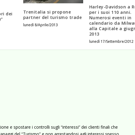
Harley-Davidson a 
Trenitalia si propone
per i suoi 110 anni.
ri dei
partner del turismo trade
Numerosi eventi in
e”
calendario da Milw
lunedì 8/Aprile/2013
alla Capitale a giug
2013
lunedì 17/Settembre/2012
ne e spostare i controlli sugli “interessi” dei clienti finali che
granaggi del “Turismo” e non arrestandosi agli interessi spesso