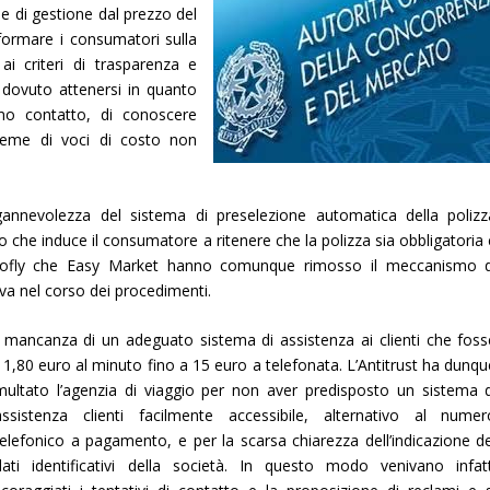
se di gestione dal prezzo del
nformare i consumatori sulla
i criteri di trasparenza e
 dovuto attenersi in quanto
mo contatto, di conoscere
insieme di voci di costo non
ingannevolezza del sistema di preselezione automatica della polizz
mo che induce il consumatore a ritenere che la polizza sia obbligatoria
ravofly che Easy Market hanno comunque rimosso il meccanismo d
iva nel corso dei procedimenti.
a mancanza di un adeguato sistema di assistenza ai clienti che foss
1,80 euro al minuto fino a 15 euro a telefonata. L’Antitrust ha
dunqu
multato l’agenzia di viaggio per non aver predisposto un sistema d
assistenza clienti facilmente accessibile, alternativo al numer
telefonico a pagamento, e per la scarsa chiarezza dell’indicazione de
dati identificativi della società. In questo modo venivano infatt