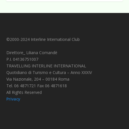
©2000-2024 Interline International Club
Direttore_ Liliana Comandè
P.I. 04136751007
TRAVELLING INTERLINE INTERNATIONAL
Quotidiano di Turismo e Cultura – Anno XXXIV
Via Nazionale, 204 – 00184 Roma
Tel. 06 4871721 Fax 06 4871618
All Rights Reserved
Privacy