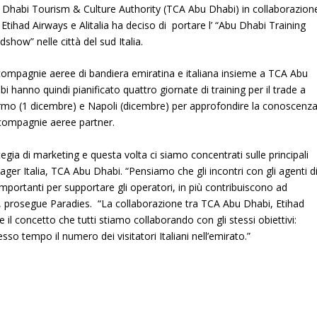
 Dhabi Tourism & Culture Authority (TCA Abu Dhabi) in collaborazion
Etihad Airways e Alitalia ha deciso di portare l’ “Abu Dhabi Training
show” nelle città del sud Italia.
compagnie aeree di bandiera emiratina e italiana insieme a TCA Abu
i hanno quindi pianificato quattro giornate di training per il trade a
rmo (1 dicembre) e Napoli (dicembre) per approfondire la conoscenz
 compagnie aeree partner.
egia di marketing e questa volta ci siamo concentrati sulle principali
ger Italia, TCA Abu Dhabi. “Pensiamo che gli incontri con gli agenti d
importanti per supportare gli operatori, in più contribuiscono ad
”, prosegue Paradies. “La collaborazione tra TCA Abu Dhabi, Etihad
 e il concetto che tutti stiamo collaborando con gli stessi obiettivi:
o tempo il numero dei visitatori Italiani nell’emirato.”