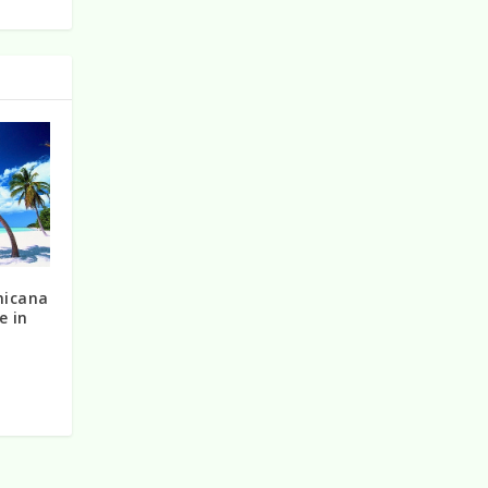
nicana
e in