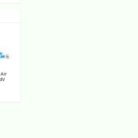
L
Air
AdV