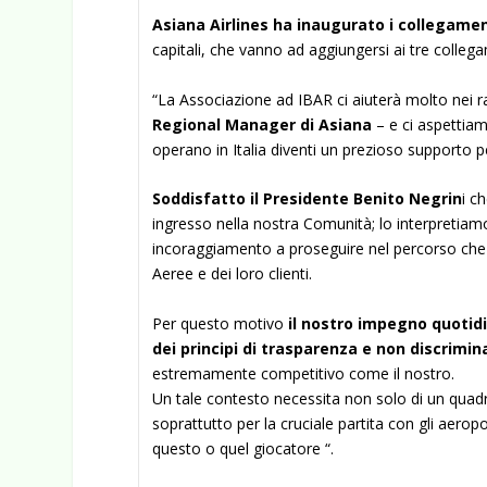
Asiana Airlines
ha inaugurato i collegamen
capitali, che vanno ad aggiungersi ai tre colleg
“La Associazione ad IBAR ci aiuterà molto nei rap
Regional Manager di Asiana
– e ci aspettia
operano in Italia diventi un prezioso supporto per
Soddisfatto il Presidente Benito Negrin
i c
ingresso nella nostra Comunità; lo interpretiam
incoraggiamento a proseguire nel percorso che c
Aeree e dei loro clienti.
Per questo motivo
il nostro impegno quotid
dei principi di trasparenza e non discrimi
estremamente competitivo come il nostro.
Un tale contesto necessita non solo di un quad
soprattutto per la cruciale partita con gli aerop
questo o quel giocatore “.