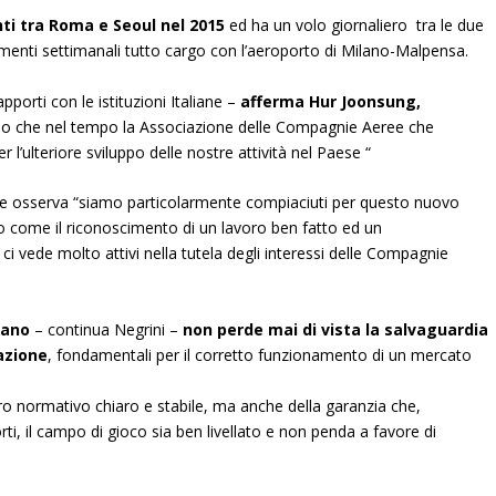
ti tra Roma e Seoul nel 2015
ed ha un volo giornaliero tra le due
amenti settimanali tutto cargo con l’aeroporto di Milano-Malpensa.
porti con le istituzioni Italiane –
afferma Hur Joonsung,
mo che nel tempo la Associazione delle Compagnie Aeree che
 l’ulteriore sviluppo delle nostre attività nel Paese “
he osserva “siamo particolarmente compiaciuti per questo nuovo
o come il riconoscimento di un lavoro ben fatto ed un
i vede molto attivi nella tutela degli interessi delle Compagnie
iano
– continua Negrini –
non perde mai di vista la salvaguardia
nazione
, fondamentali per il corretto funzionamento di un mercato
ro normativo chiaro e stabile, ma anche della garanzia che,
orti, il campo di gioco sia ben livellato e non penda a favore di