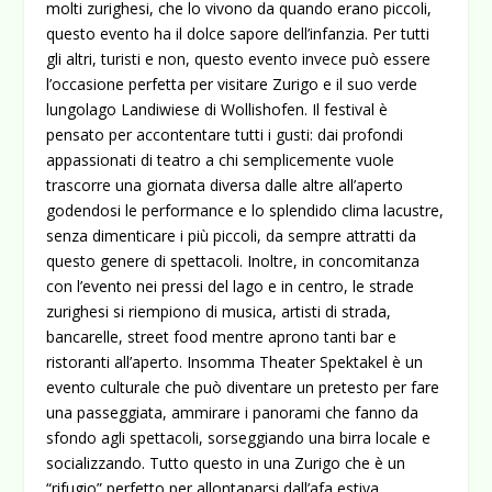
molti zurighesi, che lo vivono da quando erano piccoli,
questo evento ha il dolce sapore dell’infanzia. Per tutti
gli altri, turisti e non, questo evento invece può essere
l’occasione perfetta per visitare Zurigo e il suo verde
lungolago Landiwiese di Wollishofen. Il festival è
pensato per accontentare tutti i gusti: dai profondi
appassionati di teatro a chi semplicemente vuole
trascorre una giornata diversa dalle altre all’aperto
godendosi le performance e lo splendido clima lacustre,
senza dimenticare i più piccoli, da sempre attratti da
questo genere di spettacoli. Inoltre, in concomitanza
con l’evento nei pressi del lago e in centro, le strade
zurighesi si riempiono di musica, artisti di strada,
bancarelle, street food mentre aprono tanti bar e
ristoranti all’aperto. Insomma Theater Spektakel è un
evento culturale che può diventare un pretesto per fare
una passeggiata, ammirare i panorami che fanno da
sfondo agli spettacoli, sorseggiando una birra locale e
socializzando. Tutto questo in una Zurigo che è un
“rifugio” perfetto per allontanarsi dall’afa estiva,