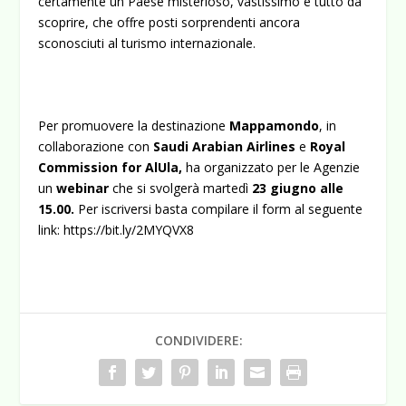
certamente un Paese misterioso, vastissimo e tutto da
scoprire, che offre posti sorprendenti ancora
sconosciuti al turismo internazionale.
Per promuovere la destinazione
Mappamondo
, in
collaborazione con
Saudi Arabian Airlines
e
Royal
Commission for
AlUla,
ha organizzato per le Agenzie
un
webinar
che si svolgerà martedì
23 giugno alle
15.00.
Per iscriversi basta compilare il form al seguente
link:
https://bit.ly/2MYQVX8
CONDIVIDERE: