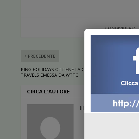
CONDIVIDERE:
PRECEDENTE
KING HOLIDAYS OTTIENE LA CERTIFICAZIONE SAFE
TRAVELS EMESSA DA WTTC
CIRCA L'AUTORE
liliana