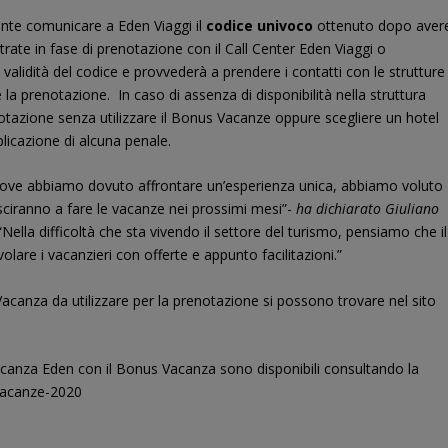
iente comunicare a Eden Viaggi il
codice univoco
ottenuto dopo aver
trate in fase di prenotazione con il Call Center Eden Viaggi o
 validità del codice e provvederà a prendere i contatti con le strutture
re la prenotazione. In caso di assenza di disponibilità nella struttura
otazione senza utilizzare il Bonus Vacanze oppure scegliere un hotel
plicazione di alcuna penale.
i, dove abbiamo dovuto affrontare un’esperienza unica, abbiamo voluto
iusciranno a fare le vacanze nei prossimi mesi”-
ha dichiarato Giuliano
“Nella difficoltà che sta vivendo il settore del turismo, pensiamo che il
volare i vacanzieri con offerte e appunto facilitazioni.”
acanza da utilizzare per la prenotazione si possono trovare nel sito
canza Eden con il Bonus Vacanza sono disponibili consultando la
vacanze-2020