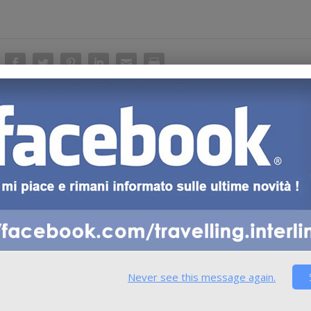
SUCC
Intervento di Dario Franceschini, Ministro per 
attività culturali e pe
Never see this message again.