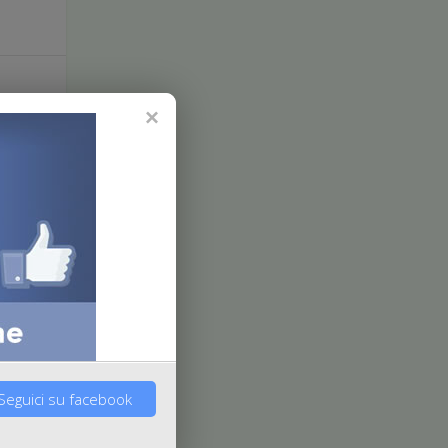
ESSIVO
i beni e le
r il turismo
Seguici su facebook