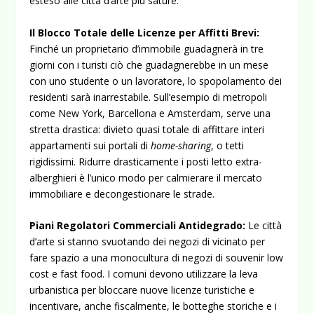
esteso alle città d’arte più sature.
Il Blocco Totale delle Licenze per Affitti Brevi:
Finché un proprietario d’immobile guadagnerà in tre
giorni con i turisti ciò che guadagnerebbe in un mese
con uno studente o un lavoratore, lo spopolamento dei
residenti sarà inarrestabile. Sull’esempio di metropoli
come New York, Barcellona e Amsterdam, serve una
stretta drastica: divieto quasi totale di affittare interi
appartamenti sui portali di
home-sharing
, o tetti
rigidissimi. Ridurre drasticamente i posti letto extra-
alberghieri è l’unico modo per calmierare il mercato
immobiliare e decongestionare le strade.
Piani Regolatori Commerciali Antidegrado:
Le città
d’arte si stanno svuotando dei negozi di vicinato per
fare spazio a una monocultura di negozi di souvenir low
cost e fast food. I comuni devono utilizzare la leva
urbanistica per bloccare nuove licenze turistiche e
incentivare, anche fiscalmente, le botteghe storiche e i