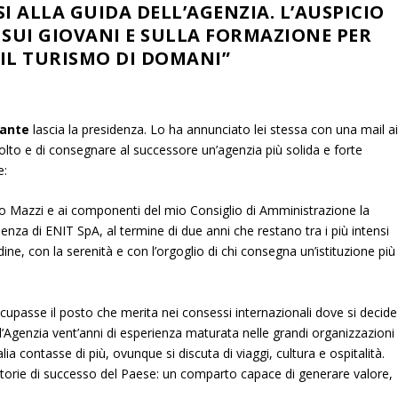
I ALLA GUIDA DELL’AGENZIA. L’AUSPICIO
 SUI GIOVANI E SULLA FORMAZIONE PER
IL TURISMO DI DOMANI”
iante
lascia la presidenza. Lo ha annunciato lei stessa con una mail a
 svolto e di consegnare al successore un’agenzia più solida e forte
e:
 Mazzi e ai componenti del mio Consiglio di Amministrazione la
enza di ENIT SpA, al termine di due anni che restano tra i più intensi
dine, con la serenità e con l’orgoglio di chi consegna un’istituzione più
occupasse il posto che merita nei consessi internazionali dove si decide
l’Agenzia vent’anni di esperienza maturata nelle grandi organizzazioni
lia contasse di più, ovunque si discuta di viaggi, cultura e ospitalità.
 storie di successo del Paese: un comparto capace di generare valore,