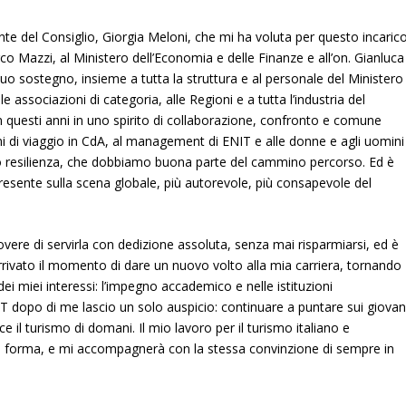
nte del Consiglio, Giorgia Meloni, che mi ha voluta per questo incaric
o Mazzi, al Ministero dell’Economia e delle Finanze e all’on. Gianluca
o sostegno, insieme a tutta la struttura e al personale del Ministero
associazioni di categoria, alle Regioni e a tutta l’industria del
 in questi anni in uno spirito di collaborazione, confronto e comune
i di viaggio in CdA, al management di ENIT e alle donne e agli uomini
ro resilienza, che dobbiamo buona parte del cammino percorso. Ed è
 presente sulla scena globale, più autorevole, più consapevole del
overe di servirla con dedizione assoluta, senza mai risparmiarsi, ed è
arrivato il momento di dare un nuovo volto alla mia carriera, tornando
ei miei interessi: l’impegno accademico e nelle istituzioni
 ENIT dopo di me lascio un solo auspicio: continuare a puntare sui giovan
ce il turismo di domani. Il mio lavoro per il turismo italiano e
to forma, e mi accompagnerà con la stessa convinzione di sempre in