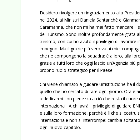
Desidero rivolgere un ringraziamento alla Preside
nel 2024, ai Ministri Daniela Santanchè e Gianmarc
Caramanna, che non mi ha mai fatto mancare il su
del Turismo. Sono inoltre profondamente grata alle 
turismo, con cui ho avuto il privilegio di lavorare
impegno. Ma il grazie più vero va ai miei compagn
che ne compongono la squadra: è a loro, alla lo
grazie a tutti loro che oggi lascio un’Agenzia più
proprio ruolo strategico per il Paese.
Chi viene chiamato a guidare un’istituzione ha il d
quello che ho cercato di fare ogni giorno. Ora è 
a dedicarmi con pienezza a ciò che resta il cuore d
internazionali. A chi avrà il privilegio di guidare
e sulla loro formazione, perché è lì che si costruis
internazionale non si interrompe: cambia soltan
ogni nuovo capitolo.