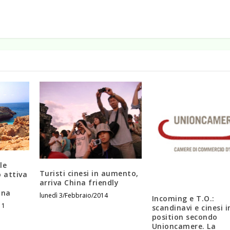
le
Turisti cinesi in aumento,
o attiva
arriva China friendly
ana
lunedì 3/Febbraio/2014
Incoming e T.O.:
11
scandinavi e cinesi i
position secondo
Unioncamere. La