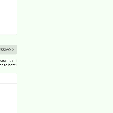
ESSIVO
’ boom per i
senza hotel