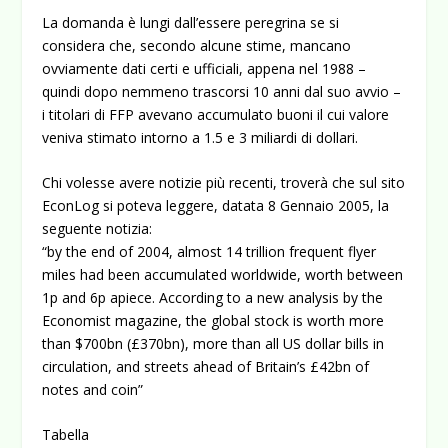
La domanda è lungi dall’essere peregrina se si
considera che, secondo alcune stime, mancano
ovviamente dati certi e ufficiali, appena nel 1988 –
quindi dopo nemmeno trascorsi 10 anni dal suo avvio –
i titolari di FFP avevano accumulato buoni il cui valore
veniva stimato intorno a 1.5 e 3 miliardi di dollari.
Chi volesse avere notizie più recenti, troverà che sul sito
EconLog si poteva leggere, datata 8 Gennaio 2005, la
seguente notizia:
“by the end of 2004, almost 14 trillion frequent flyer
miles had been accumulated worldwide, worth between
1p and 6p apiece. According to a new analysis by the
Economist magazine, the global stock is worth more
than $700bn (£370bn), more than all US dollar bills in
circulation, and streets ahead of Britain’s £42bn of
notes and coin”
Tabella