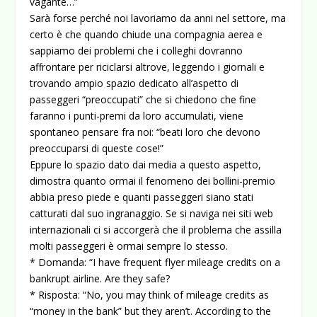
vagante…”
Sarà forse perché noi lavoriamo da anni nel settore, ma
certo è che quando chiude una compagnia aerea e
sappiamo dei problemi che i colleghi dovranno
affrontare per riciclarsi altrove, leggendo i giornali e
trovando ampio spazio dedicato all’aspetto di
passeggeri “preoccupati” che si chiedono che fine
faranno i punti-premi da loro accumulati, viene
spontaneo pensare fra noi: “beati loro che devono
preoccuparsi di queste cose!”
Eppure lo spazio dato dai media a questo aspetto,
dimostra quanto ormai il fenomeno dei bollini-premio
abbia preso piede e quanti passeggeri siano stati
catturati dal suo ingranaggio. Se si naviga nei siti web
internazionali ci si accorgerà che il problema che assilla
molti passeggeri è ormai sempre lo stesso.
* Domanda: “I have frequent flyer mileage credits on a
bankrupt airline. Are they safe?
* Risposta: “No, you may think of mileage credits as
“money in the bank” but they aren’t. According to the