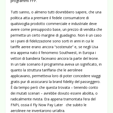
programmi FFP.
Tutti sanno, o almeno tutti dovrebbero sapere, che una
politica atta a premiare il fedele consumatore di
qualsivoglia prodotto commerciale e industriale deve
avere come presupposto base, un prezzo di vendita che
permetta un certo margine di guadagno. Non è un caso
se i piani di fidelizzazione sono sorti in anni in cui le
tariffe aeree erano ancora “sostenute” e, se negli Usa
era appena nato il fenomeno Southwest, in Europa i
vettori di bandiera facevano ancora la parte del leone.
In un tale scenario il programma aveva un significato, in
quanto la struttura tariffaria che le aerolinee
applicavano, permetteva loro di poter concedere viaggi
gratis pur di assicurarsi la brand fidelity del passeggero.
È da tempo però che questa trovata – tenendo conto
dei mutati scenari – avrebbe dovuto essere abolita, o
radicalmente rivista. Era appena tramontata l’era del
FNPL ossia il Fly Now Pay Later che subito le
aerolinee ne inventarono un’altra.