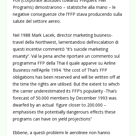
Fox (Corporate attitudes towards Frequent Flier
Programs) dimostrarono – statistiche alla mano – le
negative conseguenze che l’FFP stava producendo sulla
salute del settore aereo.
Nel 1988 Mark Lacek, director marketing business-
travel della Northwest, lamentandosi dell’escalation di
questi incentivi commentò “it’s suicide marketing
insanity”. Val la pena anche riportare un commento sul
programma FFP della Thai il quale apparve su Airline
Business nell’Aprile 1994. “the cost of Thai’s FFP
obligations has been reserved and will be written off at
the time the rights are utilised. But the extent to which
the carrier underestimated its FFP’s popularity -Thai’s
forecast of 50.000 members by December 1993 was
dwarfed by an actual figure closer to 200.000 –
emphasises the potentially dangerours effects these
programs can have on yield projections”
Ebbene, a questi problemi le aerolinee non hanno