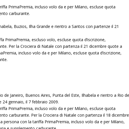
riffa PrimaPremia, incluso volo da e per Milano, escluse quota
mento carburante.
Ilhabela, Buzios, Ilha Grande e rientro a Santos con partenze il 21
ffa PrimaPremia, escluso volo, escluse quota d’iscrizione,
te. Per la Crociera di Natale con partenza il 21 dicembre quote a
maPremia, incluso volo da e per Milano, escluse quota d’iscrizione,
nte.
Rio de Janeiro, Buenos Aires, Punta del Este, Ilhabela e rientro a Rio d
e 24 gennaio, il 7 febbraio 2009.
riffa PrimaPremia, incluso volo da e per Milano, escluse quota
ento carburante. Per la Crociera di Natale con partenza il 18 dicembr
 a persona con la tariffa PrimaPremia, incluso volo da e per Milano,
toria e supplemento carburante.