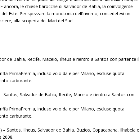
. E ancora, le chiese barocche di Salvador de Bahia, la coinvolgente
nta del Este. Per spezzare la monotonia dell’inverno, concedetevi un
ciere, alla scoperta dei Mari del Sud!
ador de Bahia, Recife, Maceio, Ilheus e rientro a Santos con partenze i
riffa PrimaPremia, incluso volo da e per Milano, escluse quota
mento carburante.
i) – Santos, Salvador de Bahia, Recife, Maceio e rientro a Santos con
riffa PrimaPremia, incluso volo da e per Milano, escluse quota
mento carburante.
ti) – Santos, Ilheus, Salvador de Bahia, Buzios, Copacabana, Ilhabela 
e 2008.