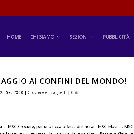
HOME
CHI SIAMO
SEZIONI
PUBBLICITÀ
IAGGIO AI CONFINI DEL MONDO!
|
25 Set 2008
|
Crociere e Traghetti
|
0
 di MSC Crociere, per una ricca offerta di itinerari. MSC Musica, MSC
 un inverno nei paesi del tango e della samba. Il Rio della Plata, le