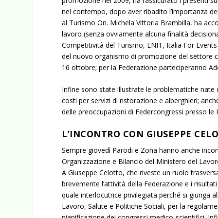
promozione nel 2009, ha rassicurato i presenti sul
nel contempo, dopo aver ribadito l’importanza del
al Turismo On. Michela Vittoria Brambilla, ha acco
lavoro (senza ovviamente alcuna finalità decisiona
Competitività del Turismo, ENIT, Italia For Events
del nuovo organismo di promozione del settore co
16 ottobre; per la Federazione parteciperanno Ad
Infine sono state illustrate le problematiche nate da
costi per servizi di ristorazione e alberghieri; a
delle preoccupazioni di Federcongressi presso le Is
L’INCONTRO CON GIUSEPPE CEL
Sempre giovedì Parodi e Zona hanno anche incon
Organizzazione e Bilancio del Ministero del Lavoro,
A Giuseppe Celotto, che riveste un ruolo trasversale
brevemente l’attività della Federazione e i risultat
quale interlocutrice privilegiata perché si giunga 
Lavoro, Salute e Politiche Sociali, per la regolam
pianificazione dei congressi medico-scientifici. In