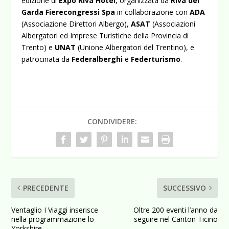
edizione di
Expo Riva Hotel
, organizzata da
Riva del
Garda Fierecongressi Spa
in collaborazione con
ADA
(Associazione Direttori Albergo),
ASAT
(Associazioni
Albergatori ed Imprese Turistiche della Provincia di
Trento) e
UNAT
(Unione Albergatori del Trentino), e
patrocinata da
Federalberghi
e
Federturismo
.
CONDIVIDERE:
PRECEDENTE
SUCCESSIVO
Ventaglio I Viaggi inserisce
Oltre 200 eventi l’anno da
nella programmazione lo
seguire nel Canton Ticino
Yorkshire